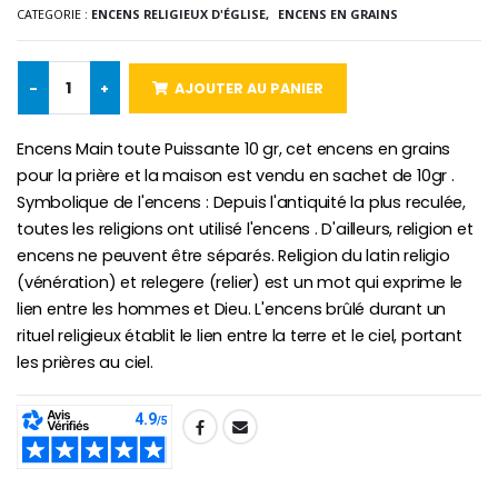
CATEGORIE :
ENCENS RELIGIEUX D'ÉGLISE,
ENCENS EN GRAINS
-10%
Médaille Miraculeuse Or 9 Carat
Bougie de Neuvaine Contre le Mal - Saint Michel
€130.00
€4.95
-
+
AJOUTER AU PANIER
€5.50
Encens Main toute Puissante 10 gr, cet encens en grains
pour la prière et la maison est vendu en sachet de 10gr .
-25%
Médaille Miraculeuse Rose
Symbolique de l'encens : Depuis l'antiquité la plus reculée,
Lot de 20 Bougies de Neuvaine Blanches
€2.50
€58.50
toutes les religions ont utilisé l'encens . D'ailleurs, religion et
€78.00
encens ne peuvent être séparés. Religion du latin religio
(vénération) et relegere (relier) est un mot qui exprime le
lien entre les hommes et Dieu. L'encens brûlé durant un
rituel religieux établit le lien entre la terre et le ciel, portant
Chapelet de Lourde
Huile d'Onction
€5.00
€9.90
les prières au ciel.
SHARE:
Croix Enfant en Bois Eglise Papillons et Arc-en-ciel 15 cm
Bougie Neuvaine pour une Guérison - 17.5cm