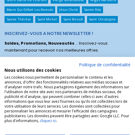
Marie Qui Défait Les Noeuds
Jésus Christ
Sainte Rita
Sainte Thérèse
Saint Michel
Saint Benoît
Saint Christophe
INSCRIVEZ-VOUS A NOTRE NEWSLETTER !
Soldes, Promotions, Nouveautés
... Inscrivez-vous
maintenant pour recevoir nos meilleures offres.
Politique de confidentialité
Nous utilisons des cookies
Les cookies nous permettent de personnaliser le contenu et les
annonces, d'offrir des fonctionnalités relatives aux médias sociaux et
d'analyser notre trafic. Nous partageons également des informations sur
l'utilisation de notre site avec nos partenaires de médias sociaux, de
publicité et d'analyse, qui peuvent combiner celles-ci avec d'autres
informations que vous leur avez fournies ou qu'ils ont collectées lors de
votre utilisation de leurs services. Les données sont collectées pour
personnaliser les annonces et mesurer l'efficacité des campagnes
La Boutique des Chrétiens © | La boutique religieuse chrétienne de
publicitaires. Les données peuvent être partagées avec Google LLC. Pour
référence !.
plus d'informations,
cliquez ici
.