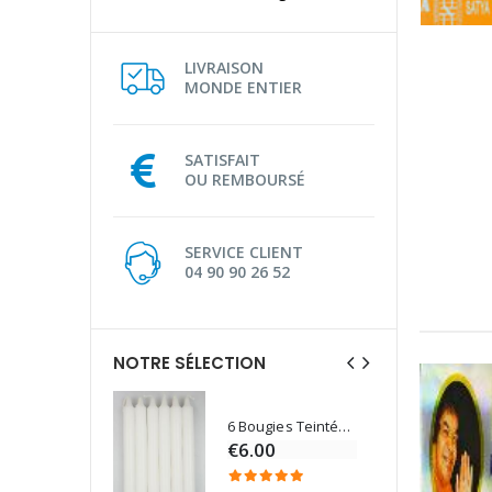
LIVRAISON
MONDE ENTIER
SATISFAIT
OU REMBOURSÉ
SERVICE CLIENT
04 90 90 26 52
NOTRE SÉLECTION
6 Bougies Teintées Masse Couleur Blanche
Une bougie 150 gr et votre Prière déposées à Lourdes
€6.00
€7.00