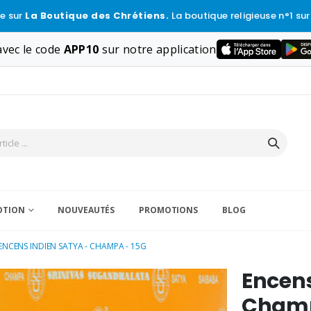
e sur
La Boutique des Chrétiens.
La boutique religieuse n°1 sur
vec le code
APP10
sur notre application
VOTION
NOUVEAUTÉS
PROMOTIONS
BLOG
ENCENS INDIEN SATYA - CHAMPA - 15G
Encens
Champ