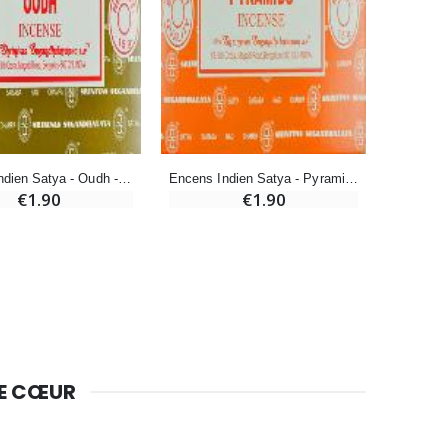
-10%
Bougie de Neuvaine Contre le Mal - Saint Michel
€4.95
€5.50
-25%
Lot de 20 Bougies de Neuvaine Blanches
€58.50
€78.00
Encens Indien Satya - Oudh - 15g
Encens Indien Satya - Pyramide - 15g
€1.90
€1.90
Huile d'Onction
€9.90
DE CŒUR
Bougie Neuvaine pour une Guérison - 17.5cm
€4.90