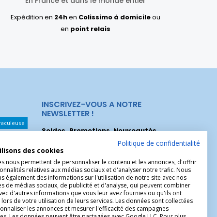
En France et dans le monde entier
Expédition en
24h
en
Colissimo à domicile
ou
en
point relais
INSCRIVEZ-VOUS A NOTRE
NEWSLETTER !
raculeuse
Soldes, Promotions, Nouveautés
...
Les Noeuds
Inscrivez-vous maintenant pour recevoir
Politique de confidentialité
ilisons des cookies
nos meilleures offres.
hérèse
es nous permettent de personnaliser le contenu et les annonces, d'offrir
onnalités relatives aux médias sociaux et d'analyser notre trafic. Nous
Christophe
 également des informations sur l'utilisation de notre site avec nos
es de médias sociaux, de publicité et d'analyse, qui peuvent combiner
avec d'autres informations que vous leur avez fournies ou qu'ils ont
 lors de votre utilisation de leurs services. Les données sont collectées
onnaliser les annonces et mesurer l'efficacité des campagnes
ires. Les données peuvent être partagées avec Google LLC. Pour plus