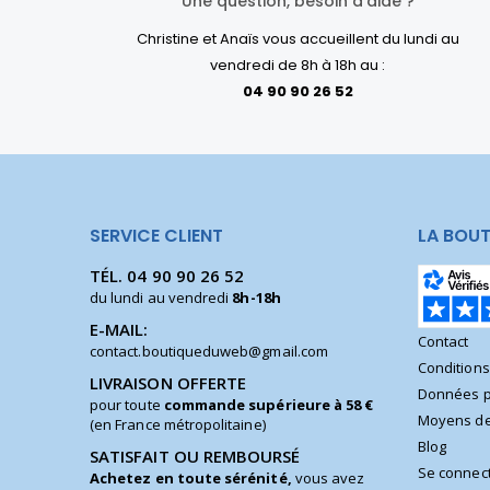
Une question, besoin d'aide ?
Christine et Anaïs vous accueillent du lundi au
vendredi de 8h à 18h au :
04 90 90 26 52
SERVICE CLIENT
LA BOUT
TÉL.
04 90 90 26 52
du lundi au vendredi
8h-18h
E-MAIL:
Contact
contact.boutiqueduweb@gmail.com
Condition
LIVRAISON OFFERTE
Données p
pour toute
commande supérieure à 58 €
Moyens de
(en France métropolitaine)
Blog
SATISFAIT OU REMBOURSÉ
Se connec
Achetez en toute sérénité,
vous avez