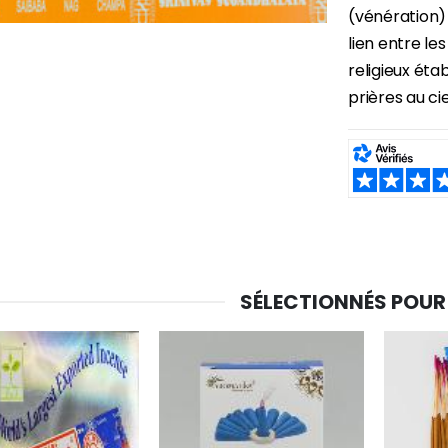
(vénération) 
lien entre le
religieux étab
prières au cie
SHARE:
SÉLECTIONNÉS POUR
-30%
6 Bougies Teintées Masse Couleur Blanche
Une bougie 150 gr et votre Prière déposées à Lourdes
€6.00
€7.00
€10.00