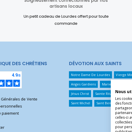
Soigneusement confectionnés par nos
artisans locaux
Un petit cadeau de Lourdes offert pour toute
commande
IQUE DES CHRÉTIENS
DÉVOTION AUX SAINTS
Notre Dame De Lourdes
Vierge Mi
Anges Gardiens
Marie Qui Défait 
Nous ut
Jésus Christ
Sainte Rita
Sainte T
Les cooki
s Générales de Vente
des foncti
Saint Michel
Saint Benoît
Saint 
ersonnelles
partageons
partenair
 paiement
celles-ci 
collectées
pour pers
ter
publicita