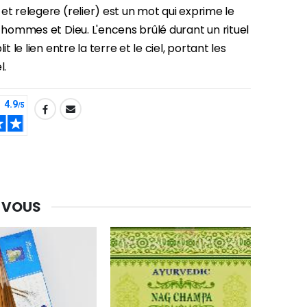
et relegere (relier) est un mot qui exprime le
s hommes et Dieu. L'encens brûlé durant un rituel
lit le lien entre la terre et le ciel, portant les
l.
 VOUS
-30%
Une bougie 150 gr et votre Prière déposées à Lourdes
€7.00
€10.00