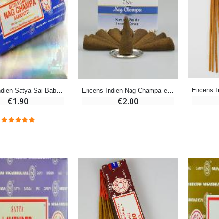
-20%
-10%
Eau de Lourdes 1 Litre
Statue Vierge Miraculeuse Lumineuse
€9.60
€13.50
€12.00
€15.00
Encens Indien Satya Sai Baba - Nag Champa - 15g
Encens Indien Nag Champa en Cônes
-20%
Coffret Encens Benjoin + Charbon + Brûle-encens
€1.90
€2.00
Déposez votre Neuvaine à Lourdes
€21.90
€9.60
€12.00
Encens d'Eglise Pontifical 250g
Bonbons Pastilles Menthe à l'Eau de Lourdes - 130g
€12.90
€7.90