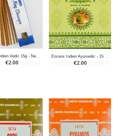
-20%
Eau de Lourdes 1 Litre
€9.60
€12.00
Encens Indien Vedic 15g - Nag Champa
Encens Indien Ayurvedic - 15 Bâtonnets - Nag Champa
-20%
€2.00
€2.00
Déposez votre Neuvaine à Lourdes
€9.60
€12.00
Bonbons Pastilles Menthe à l'Eau de Lourdes - 130g
€7.90