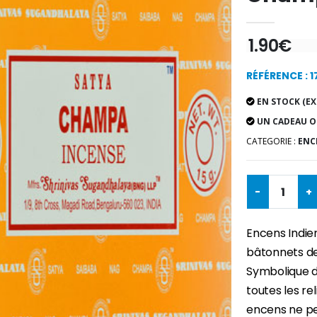
1.90€
RÉFÉRENCE : 
EN STOCK (EX
UN CADEAU O
CATEGORIE :
ENCE
-
+
Encens Indie
bâtonnets de
Symbolique de
toutes les reli
encens ne peu