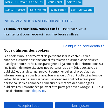
Marie Qui Défait Les Noeuds
Jésus Christ
Sainte Rita
Sainte Thérèse
Saint Michel
Saint Benoît
Saint Christophe
INSCRIVEZ-VOUS A NOTRE NEWSLETTER !
Soldes, Promotions, Nouveautés
... Inscrivez-vous
maintenant pour recevoir nos meilleures offres.
Politique de confidentialité
Nous utilisons des cookies
Les cookies nous permettent de personnaliser le contenu et les
annonces, d'offrir des fonctionnalités relatives aux médias sociaux et
d'analyser notre trafic. Nous partageons également des informations sur
l'utilisation de notre site avec nos partenaires de médias sociaux, de
publicité et d'analyse, qui peuvent combiner celles-ci avec d'autres
informations que vous leur avez fournies ou qu'ils ont collectées lors de
votre utilisation de leurs services. Les données sont collectées pour
personnaliser les annonces et mesurer l'efficacité des campagnes
La Boutique des Chrétiens © | La boutique religieuse chrétienne de
publicitaires. Les données peuvent être partagées avec Google LLC. Pour
référence !.
plus d'informations,
cliquez ici
.
Accepter tout
Non, ajuster