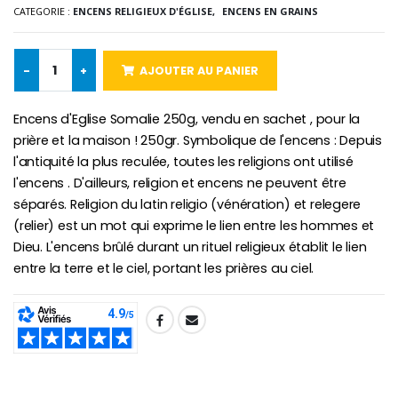
CATEGORIE :
ENCENS RELIGIEUX D'ÉGLISE,
ENCENS EN GRAINS
-10%
Médaille Miraculeuse Or 9 Carat
Bougie de Neuvaine Contre le Mal - Saint Michel
€130.00
€4.95
-
+
AJOUTER AU PANIER
€5.50
Encens d'Eglise Somalie 250g, vendu en sachet , pour la
prière et la maison ! 250gr. Symbolique de l'encens : Depuis
-25%
Médaille Miraculeuse Rose
l'antiquité la plus reculée, toutes les religions ont utilisé
Lot de 20 Bougies de Neuvaine Blanches
€2.50
€58.50
l'encens . D'ailleurs, religion et encens ne peuvent être
€78.00
séparés. Religion du latin religio (vénération) et relegere
(relier) est un mot qui exprime le lien entre les hommes et
Dieu. L'encens brûlé durant un rituel religieux établit le lien
entre la terre et le ciel, portant les prières au ciel.
Chapelet de Lourde
Huile d'Onction
€5.00
€9.90
SHARE:
Croix Enfant en Bois Eglise Papillons et Arc-en-ciel 15 cm
Bougie Neuvaine pour une Guérison - 17.5cm