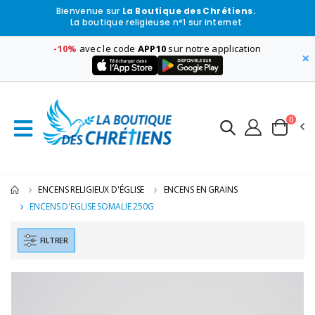
Bienvenue sur
La Boutique des Chrétiens.
La boutique religieuse n°1 sur internet
-10%
avec le code
APP10
sur notre application
×
0
ENCENS RELIGIEUX D'ÉGLISE
ENCENS EN GRAINS
ENCENS D'EGLISE SOMALIE 250G
FILTRER