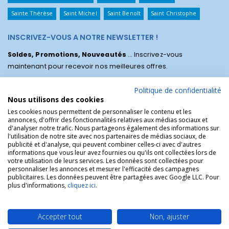
Sainte Thérèse
Saint Michel
Saint Benoît
Saint Christophe
INSCRIVEZ-VOUS A NOTRE NEWSLETTER !
Soldes, Promotions, Nouveautés
... Inscrivez-vous
maintenant pour recevoir nos meilleures offres.
Politique de confidentialité
Nous utilisons des cookies
Les cookies nous permettent de personnaliser le contenu et les
annonces, d'offrir des fonctionnalités relatives aux médias sociaux et
d'analyser notre trafic. Nous partageons également des informations sur
l'utilisation de notre site avec nos partenaires de médias sociaux, de
publicité et d'analyse, qui peuvent combiner celles-ci avec d'autres
informations que vous leur avez fournies ou qu'ils ont collectées lors de
votre utilisation de leurs services. Les données sont collectées pour
personnaliser les annonces et mesurer l'efficacité des campagnes
La Boutique des Chrétiens © | La boutique religieuse chrétienne de
publicitaires. Les données peuvent être partagées avec Google LLC. Pour
référence !.
plus d'informations,
cliquez ici
.
Accepter tout
Non, ajuster