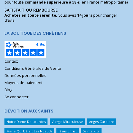
pour toute
commande supérieure à 58 €
(en France métropolitaine)
SATISFAIT OU REMBOURSÉ
Achetez en toute sérénité,
vous avez
14 jours
pour changer
d'avis.
LA BOUTIQUE DES CHRÉTIENS
Contact
Conditions Générales de Vente
Données personnelles
Moyens de paiement
Blog
Se connecter
DÉVOTION AUX SAINTS
Notre Dame De Lourdes
Vierge Miraculeuse
Anges Gardiens
Marie Qui Défait Les Noeuds
Jésus Christ
Sainte Rita