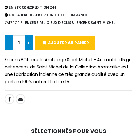
EN STOCK (EXPÉDITION 24H)
-10%
Médaille Miraculeuse Or 9 Carat
UN CADEAU OFFERT POUR TOUTE COMMANDE
Bougie de Neuvaine Contre le Mal - Saint Michel
€130.00
CATEGORIE :
ENCENS RELIGIEUX D'ÉGLISE,
ENCENS SAINT MICHEL
€4.95
€5.50
-
+
AJOUTER AU PANIER
-25%
Médaille Miraculeuse Rose
Lot de 20 Bougies de Neuvaine Blanches
€2.50
Encens Bâtonnets Archange Saint Michel - Aromatika 15 gr,
€58.50
€78.00
cet encens de Saint Michel de la Collection Aromatika est
une fabrication indienne de très grande qualité avec un
parfum 100% naturel. Lot de 15.
Chapelet de Lourde
Huile d'Onction
€5.00
€9.90
SHARE:
SÉLECTIONNÉS POUR VOUS
Croix Enfant en Bois Eglise Papillons et Arc-en-ciel 15 cm
Bougie Neuvaine pour une Guérison - 17.5cm