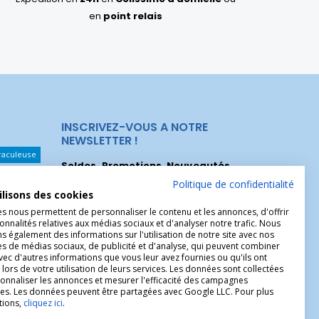
en
point relais
INSCRIVEZ-VOUS A NOTRE
NEWSLETTER !
raculeuse
Soldes, Promotions, Nouveautés
...
Les Noeuds
Inscrivez-vous maintenant pour recevoir
Politique de confidentialité
ilisons des cookies
nos meilleures offres.
hérèse
es nous permettent de personnaliser le contenu et les annonces, d'offrir
onnalités relatives aux médias sociaux et d'analyser notre trafic. Nous
Christophe
 également des informations sur l'utilisation de notre site avec nos
es de médias sociaux, de publicité et d'analyse, qui peuvent combiner
avec d'autres informations que vous leur avez fournies ou qu'ils ont
 lors de votre utilisation de leurs services. Les données sont collectées
onnaliser les annonces et mesurer l'efficacité des campagnes
ires. Les données peuvent être partagées avec Google LLC. Pour plus
tions,
cliquez ici
.