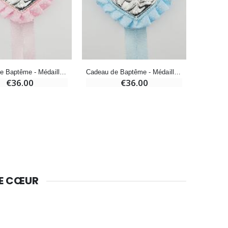
Bougie de Neuvaine Contre le Mal - Saint Michel
€4.95
€5.50
-25%
Cadeau de Baptême - Médaille de Berceau Vierge à l'Enfant
Cadeau de Baptême - Médaille de Berceau Vierge à l'Enfant
Lot de 20 Bougies de Neuvaine Blanches
€36.00
€36.00
€58.50
€78.00
Huile d'Onction
€9.90
DE CŒUR
Bougie Neuvaine pour une Guérison - 17.5cm
€4.90