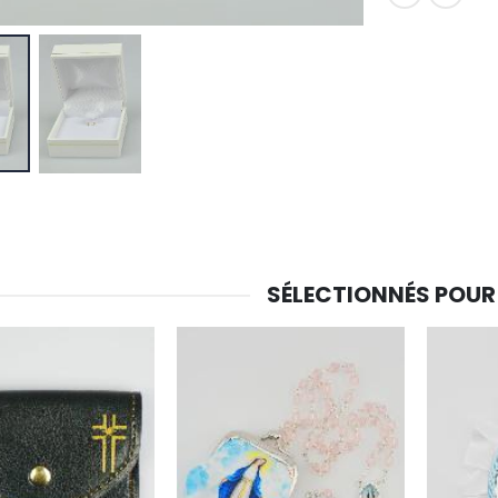
SÉLECTIONNÉS POUR
-30%
6 Bougies Teintées Masse Couleur Blanche
Une bougie 150 gr et votre Prière déposées à Lourdes
€6.00
€7.00
€10.00