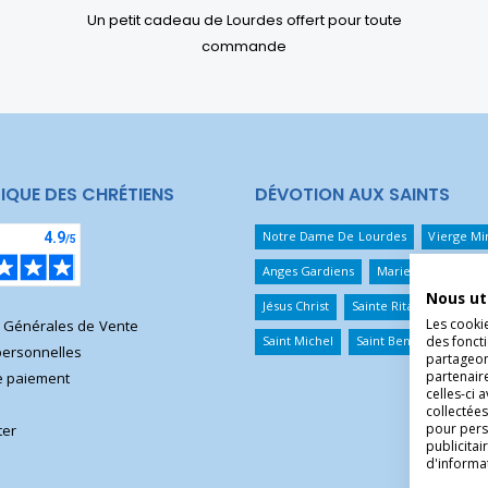
Un petit cadeau de Lourdes offert pour toute
commande
IQUE DES CHRÉTIENS
DÉVOTION AUX SAINTS
Notre Dame De Lourdes
Vierge Mi
Anges Gardiens
Marie Qui Défait 
Nous ut
Jésus Christ
Sainte Rita
Sainte T
Les cooki
s Générales de Vente
des foncti
Saint Michel
Saint Benoît
Saint 
ersonnelles
partageons
partenair
 paiement
celles-ci 
collectées
pour pers
ter
publicita
d'informa