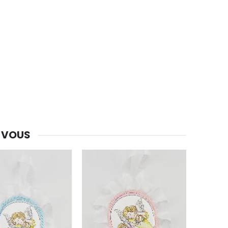
 VOUS
-30%
Une bougie 150 gr et votre Prière déposées à Lourdes
€7.00
€10.00