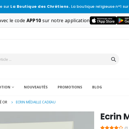
e sur
La Boutique des Chrétiens.
La boutique religieuse n°1 sur
vec le code
APP10
sur notre application
VOTION
NOUVEAUTÉS
PROMOTIONS
BLOG
É OR
ECRIN MÉDAILLE CADEAU
Ecrin 
(1