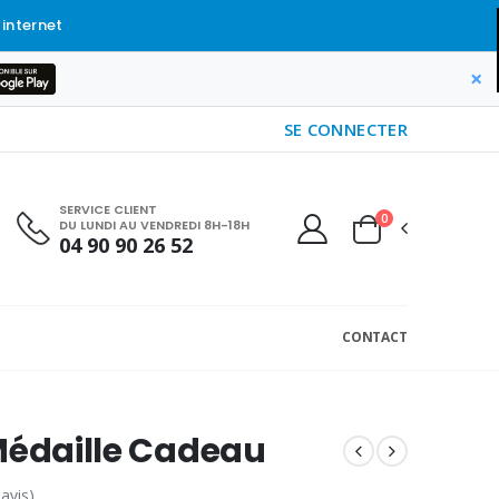
 internet
×
SE CONNECTER
SERVICE CLIENT
0
DU LUNDI AU VENDREDI 8H-18H
04 90 90 26 52
CONTACT
Médaille Cadeau
 avis)