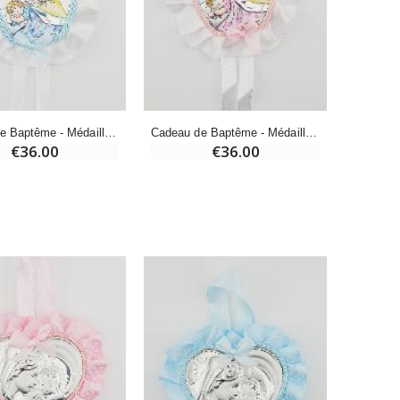
-20%
Eau de Lourdes 1 Litre
€9.60
€12.00
Cadeau de Baptême - Médaille de Berceau Ange Lanterne
Cadeau de Baptême - Médaille de Berceau Ange Lanterne
€36.00
€36.00
-20%
Déposez votre Neuvaine à Lourdes
€9.60
€12.00
Bonbons Pastilles Menthe à l'Eau de Lourdes - 130g
€7.90
-10%