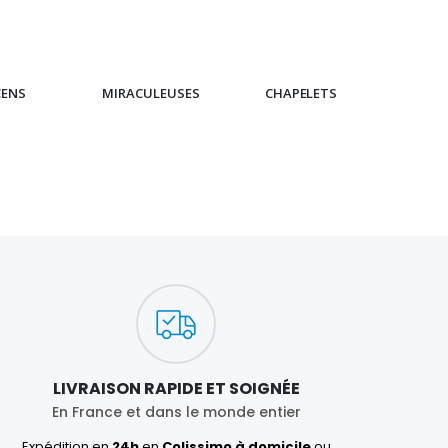
CENS
MIRACULEUSES
CHAPELETS
IC
LIVRAISON RAPIDE ET SOIGNÉE
En France et dans le monde entier
Expédition en
24h
en
Colissimo à domicile
ou