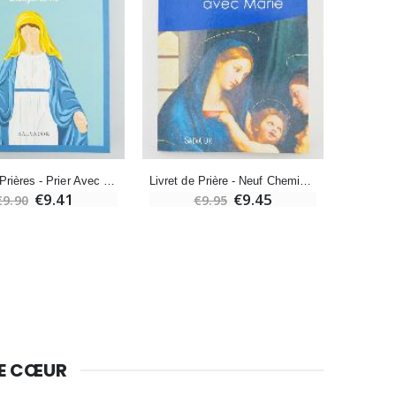
Bougie Neuvaine pour une Guérison - 17.5cm
€4.90
Livret de Prières - Prier Avec Marie, Changer sa Vie
Livret de Prière - Neuf Chemins de Méditation Avec Marie
€9.41
€9.45
€9.90
€9.95
DE CŒUR