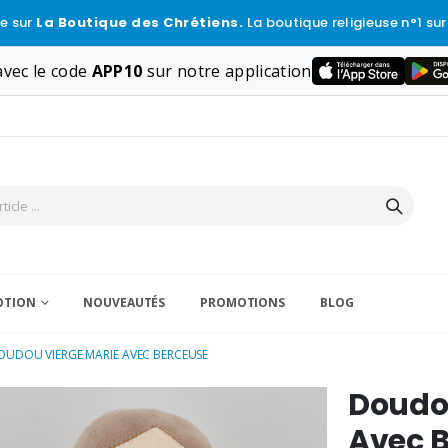
e sur
La Boutique des Chrétiens.
La boutique religieuse n°1 sur
vec le code
APP10
sur notre application
VOTION
NOUVEAUTÉS
PROMOTIONS
BLOG
OUDOU VIERGE MARIE AVEC BERCEUSE
Doudo
Avec 