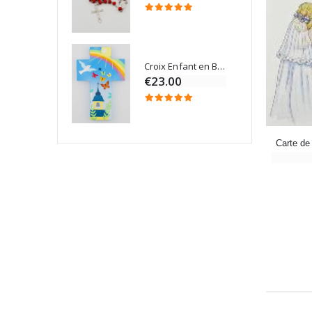
Croix Enfant en Bois Eglise Papillons et Arc-en-ciel 15 cm
Bougie Neuvaine pour une Guérison - 17.5cm
€23.00
Carte de