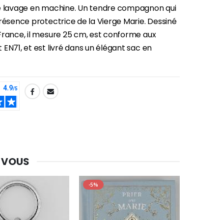
e lavage en machine. Un tendre compagnon qui
résence protectrice de la Vierge Marie. Dessiné
France, il mesure 25 cm, est conforme aux
-30%
Une bougie 150 gr et votre Prière déposées à Lourdes
EN71, et est livré dans un élégant sac en
€7.00
€10.00
-20%
Eau de Lourdes 1 Litre
€9.60
€12.00
 VOUS
-20%
Déposez votre Neuvaine à Lourdes
€9.60
-5%
€12.00