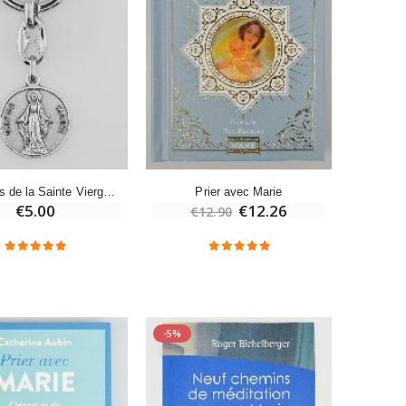
Bonbons Pastilles Menthe à l'Eau de Lourdes - 130g
€7.90
-10%
Bougie de Neuvaine Contre le Mal - Saint Michel
€4.95
€5.50
Porte-Clés de la Sainte Vierge Marie Miraculeuse Argenté avec Prière
Prier avec Marie
€5.00
€12.26
€12.90
-25%
Lot de 20 Bougies de Neuvaine Blanches
€58.50
€78.00
-5%
Huile d'Onction
€9.90