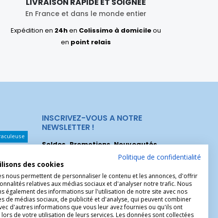
LIVRAISON RAPIDE ET SOIGNÉE
En France et dans le monde entier
Expédition en
24h
en
Colissimo à domicile
ou
en
point relais
INSCRIVEZ-VOUS A NOTRE
NEWSLETTER !
raculeuse
Soldes, Promotions, Nouveautés
...
Les Noeuds
Inscrivez-vous maintenant pour recevoir
Politique de confidentialité
ilisons des cookies
nos meilleures offres.
hérèse
es nous permettent de personnaliser le contenu et les annonces, d'offrir
Christophe
onnalités relatives aux médias sociaux et d'analyser notre trafic. Nous
 également des informations sur l'utilisation de notre site avec nos
es de médias sociaux, de publicité et d'analyse, qui peuvent combiner
avec d'autres informations que vous leur avez fournies ou qu'ils ont
 lors de votre utilisation de leurs services. Les données sont collectées