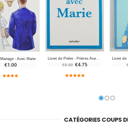
Croix Enfant en Bois Eglise Papillons et Arc-en-ciel 15 cm
Bougie Neuvaine pour une Guérison - 17.5cm
€23.00
€4.90
Livret de Prière - Prières Avec Marie
 Mariage - Avec Marie
€4.75
€1.00
€5.00
CATÉGORIES COUPS 