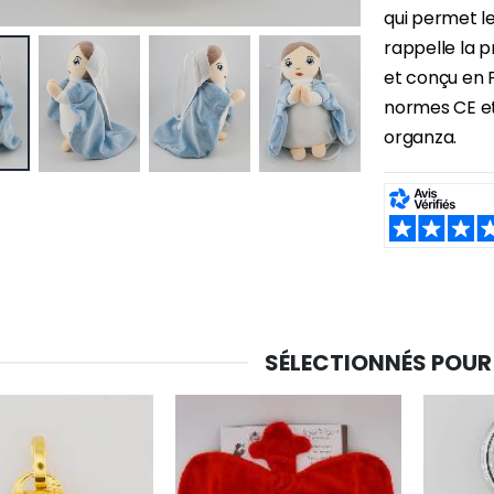
qui permet l
rappelle la p
et conçu en 
-30%
6 Bougies Teintées Masse Couleur Blanche
Une bougie 150 gr et votre Prière déposées à Lourdes
normes CE et 
€6.00
€7.00
€10.00
organza.
SHARE:
-20%
-10%
Eau de Lourdes 1 Litre
Statue Vierge Miraculeuse Lumineuse
€9.60
€13.50
€12.00
€15.00
SÉLECTIONNÉS POUR
-20%
Coffret Encens Benjoin + Charbon + Brûle-encens
Déposez votre Neuvaine à Lourdes
€21.90
€9.60
€12.00