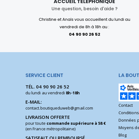
ACCUEIL TÉLÉPHONIQUE
Une question, besoin d'aide ?
Christine et Anaïs vous accueillent du lundi au
vendredi de 8h à 18h au :
04 90 90 26 52
SERVICE CLIENT
LA BOUT
TÉL.
04 90 90 26 52
du lundi au vendredi
8h-18h
E-MAIL:
Contact
contact.boutiqueduweb@gmail.com
Condition
LIVRAISON OFFERTE
Données p
pour toute
commande supérieure à 58 €
Moyens de
(en France métropolitaine)
Blog
SATISFAIT OU REMBOURSÉ