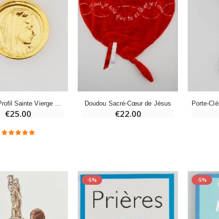
Encens d'Eglise Pontifical 250g
Bonbons Pastilles Menthe à l'Eau de Lourdes - 130g
€12.90
€7.90
-10%
Médaille Miraculeuse Or 9 Carats - 10 mm
Bougie de Neuvaine Contre le Mal - Saint Michel
€130.00
€4.95
€5.50
Médaille Profil Sainte Vierge Marie avec Eau de Lourdes - 18mm
Doudou Sacré-Cœur de Jésus
€25.00
€22.00
-25%
Médaille Miraculeuse Rose - 19mm
Lot de 20 Bougies de Neuvaine Blanches
€2.50
€58.50
€78.00
-5%
-5%
Chapelet de Lourdes en Bois
Huile d'Onction
€5.00
€9.90