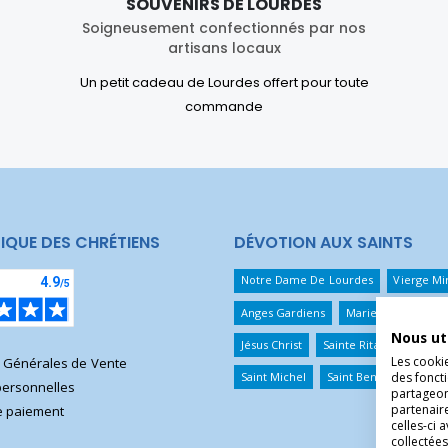
SOUVENIRS DE LOURDES
Soigneusement confectionnés par nos
artisans locaux
Un petit cadeau de Lourdes offert pour toute
commande
IQUE DES CHRÉTIENS
DÉVOTION AUX SAINTS
Notre Dame De Lourdes
Vierge Mi
Anges Gardiens
Marie Qui Défait 
Nous ut
Jésus Christ
Sainte Rita
Sainte T
Les cooki
s Générales de Vente
Saint Michel
Saint Benoît
Saint 
des foncti
ersonnelles
partageons
partenair
 paiement
celles-ci 
collectées