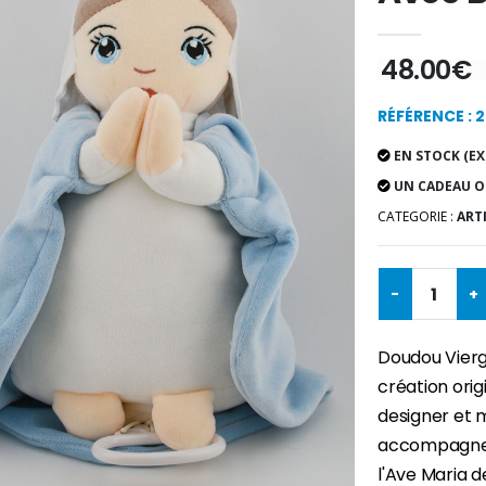
48.00€
RÉFÉRENCE : 
EN STOCK (EX
UN CADEAU O
CATEGORIE :
ART
-
+
Doudou Vierg
création ori
designer et 
accompagner 
l'Ave Maria 