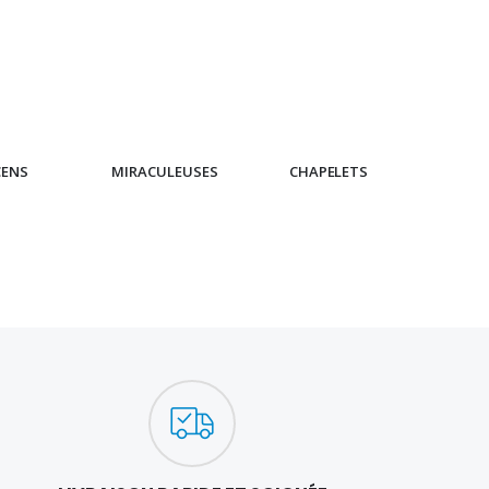
CENS
MIRACULEUSES
CHAPELETS
IC