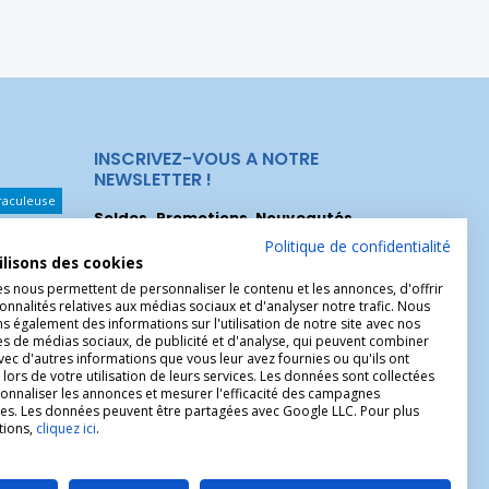
INSCRIVEZ-VOUS A NOTRE
NEWSLETTER !
raculeuse
Soldes, Promotions, Nouveautés
...
Les Noeuds
Inscrivez-vous maintenant pour recevoir
Politique de confidentialité
ilisons des cookies
nos meilleures offres.
hérèse
es nous permettent de personnaliser le contenu et les annonces, d'offrir
Christophe
onnalités relatives aux médias sociaux et d'analyser notre trafic. Nous
 également des informations sur l'utilisation de notre site avec nos
es de médias sociaux, de publicité et d'analyse, qui peuvent combiner
avec d'autres informations que vous leur avez fournies ou qu'ils ont
 lors de votre utilisation de leurs services. Les données sont collectées
onnaliser les annonces et mesurer l'efficacité des campagnes
ires. Les données peuvent être partagées avec Google LLC. Pour plus
tions,
cliquez ici
.