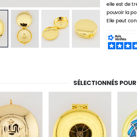
elle est de tr
pouvoir la po
-30%
Elle peut co
6 Bougies Teintées Masse Couleur Blanche
Une bougie 150 gr et votre Prière déposées à Lourdes
€6.00
€7.00
€10.00
SHARE:
-20%
-10%
Eau de Lourdes 1 Litre
Statue Vierge Miraculeuse Lumineuse
€9.60
€13.50
€12.00
€15.00
SÉLECTIONNÉS POUR
-20%
Coffret Encens Benjoin + Charbon + Brûle-encens
Déposez votre Neuvaine à Lourdes
€21.90
€9.60
€12.00