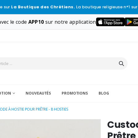
e sur
La Boutique des Chrétiens.
La boutique religieuse n°1 sur
vec le code
APP10
sur notre application
VOTION
NOUVEAUTÉS
PROMOTIONS
BLOG
ODE À HOSTIE POUR PRÊTRE - 8 HOSTIES
Custod
Prêtre