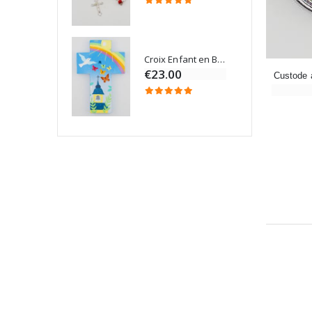
Croix Enfant en Bois Eglise Papillons et Arc-en-ciel 15 cm
Bougie Neuvaine pour une Guérison - 17.5cm
€23.00
Custode 