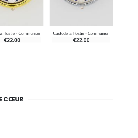
Bougie Neuvaine pour une Guérison - 17.5cm
€4.90
à Hostie - Communion
Custode à Hostie - Communion
Custode
€22.00
€22.00
DE CŒUR