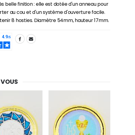
ès belle finition : elle est dotée d'un anneau pour
rter au cou et d'un système d'ouverture facile.
-30%
ntenir 8 hosties. Diamètre 54mm, hauteur 17mm.
Une bougie 150 gr et votre Prière déposées à Lourdes
€7.00
€10.00
-20%
Eau de Lourdes 1 Litre
€9.60
€12.00
 VOUS
-20%
Déposez votre Neuvaine à Lourdes
€9.60
€12.00