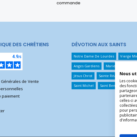
commande
IQUE DES CHRÉTIENS
DÉVOTION AUX SAINTS
Notre Dame De Lourdes
Vierge Mi
Anges Gardiens
Marie Qui Défait 
Nous ut
Jésus Christ
Sainte Rita
Sainte T
Les cooki
s Générales de Vente
Saint Michel
Saint Benoît
Saint 
des foncti
ersonnelles
partageons
partenair
 paiement
celles-ci 
collectées
pour pers
ter
publicita
d'informa