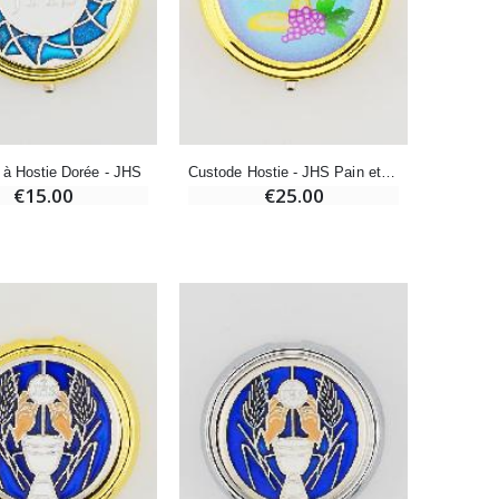
Bonbons Pastilles Menthe à l'Eau de Lourdes - 130g
€7.90
-10%
 à Hostie Dorée - JHS
Custode Hostie - JHS Pain et Vin de la Vie
Bougie de Neuvaine Contre le Mal - Saint Michel
€15.00
€25.00
€4.95
€5.50
-25%
Lot de 20 Bougies de Neuvaine Blanches
€58.50
€78.00
Huile d'Onction
€9.90