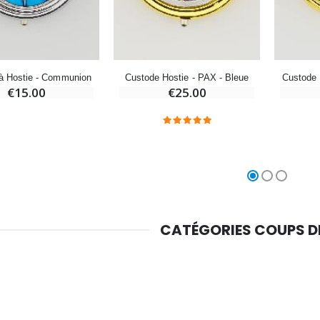
Croix Enfant en Bois Eglise Papillons et Arc-en-ciel 15 cm
Bougie Neuvaine pour une Guérison - 17.5cm
€23.00
€4.90
à Hostie - Communion
Custode Hostie - PAX - Bleue
Custode 
€15.00
€25.00
CATÉGORIES COUPS 