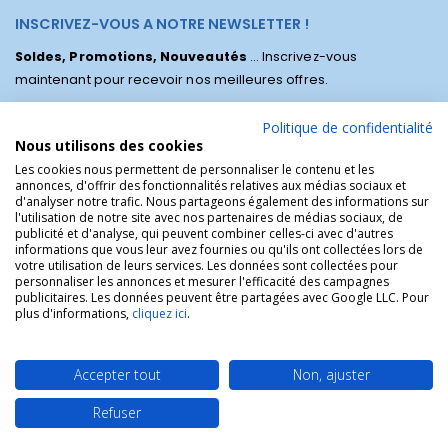
INSCRIVEZ-VOUS A NOTRE NEWSLETTER !
Soldes, Promotions, Nouveautés
... Inscrivez-vous
maintenant pour recevoir nos meilleures offres.
Politique de confidentialité
Nous utilisons des cookies
Les cookies nous permettent de personnaliser le contenu et les
annonces, d'offrir des fonctionnalités relatives aux médias sociaux et
d'analyser notre trafic. Nous partageons également des informations sur
l'utilisation de notre site avec nos partenaires de médias sociaux, de
publicité et d'analyse, qui peuvent combiner celles-ci avec d'autres
informations que vous leur avez fournies ou qu'ils ont collectées lors de
votre utilisation de leurs services. Les données sont collectées pour
personnaliser les annonces et mesurer l'efficacité des campagnes
La Boutique des Chrétiens © | La boutique religieuse chrétienne de
publicitaires. Les données peuvent être partagées avec Google LLC. Pour
référence !.
plus d'informations,
cliquez ici
.
Accepter tout
Non, ajuster
Refuser