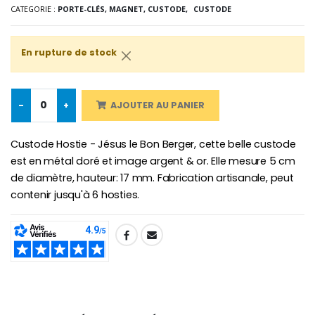
€5.00
€9.90
CATEGORIE :
PORTE-CLÉS, MAGNET, CUSTODE,
CUSTODE
En rupture de stock
Croix Enfant en Bois Eglise Papillons et Arc-en-ciel 15 cm
Bougie Neuvaine pour une Guérison - 17.5cm
€23.00
€4.90
-
+
AJOUTER AU PANIER
Custode Hostie - Jésus le Bon Berger, cette belle custode
est en métal doré et image argent & or. Elle mesure 5 cm
de diamètre, hauteur: 17 mm. Fabrication artisanale, peut
contenir jusqu'à 6 hosties.
SHARE: