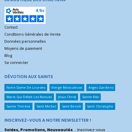
Contact
Conditions Générales de Vente
Données personnelles
Moyens de paiement
Blog
Se connecter
DÉVOTION AUX SAINTS
Notre Dame De Lourdes
Vierge Miraculeuse
Anges Gardiens
Marie Qui Défait Les Noeuds
Jésus Christ
Sainte Rita
Sainte Thérèse
Saint Michel
Saint Benoît
Saint Christophe
INSCRIVEZ-VOUS A NOTRE NEWSLETTER !
Soldes, Promotions, Nouveautés
... Inscrivez-vous