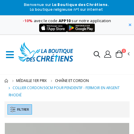
Bienvenue sur
La Boutique des Chrétiens.
La boutique religieuse n°1 sur internet
-10%
avec le code
APP10
sur notre application
×
0
MÉDAILLE 1ER PRIX
CHAÎNE ET CORDON
COLLIER CORDON 50CM POUR PENDENTIF - FERMOIR EN ARGENT
RHODIÉ
FILTRER