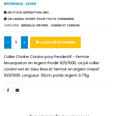
RÉFÉRENCE : 22265
EN STOCK (EXPÉDITION 24H)
-10%
Médaille Miraculeuse Or 9 Carat
UN CADEAU OFFERT POUR TOUTE COMMANDE
Bougie de Neuvaine Contre le Mal - Saint Michel
€130.00
€4.95
CATEGORIE :
MÉDAILLE 1ER PRIX,
CHAÎNE ET CORDON
€5.50
-
+
AJOUTER AU PANIER
-25%
Médaille Miraculeuse Rose
Lot de 20 Bougies de Neuvaine Blanches
€2.50
Collier Chaîne Cordon pour Pendentif - Fermoir
€58.50
€78.00
Mousqueton en Argent rhodié 925/1000, ce joli collier
cordon est en tissu lisse et fermoir en argent massif
925/1000. Longueur: 50cm, poids argent: 0.75g.
Chapelet de Lourde
Huile d'Onction
€5.00
€9.90
SHARE: