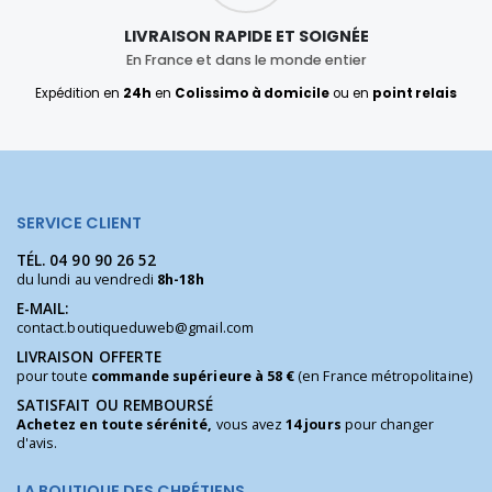
LIVRAISON RAPIDE ET SOIGNÉE
En France et dans le monde entier
Expédition en
24h
en
Colissimo à domicile
ou en
point relais
SERVICE CLIENT
TÉL.
04 90 90 26 52
du lundi au vendredi
8h-18h
E-MAIL:
contact.boutiqueduweb@gmail.com
LIVRAISON OFFERTE
pour toute
commande supérieure à 58 €
(en France métropolitaine)
SATISFAIT OU REMBOURSÉ
Achetez en toute sérénité,
vous avez
14 jours
pour changer
d'avis.
LA BOUTIQUE DES CHRÉTIENS