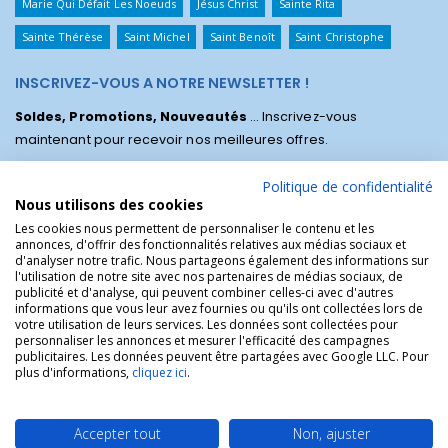
Marie Qui Défait Les Noeuds
Jésus Christ
Sainte Rita
Sainte Thérèse
Saint Michel
Saint Benoît
Saint Christophe
INSCRIVEZ-VOUS A NOTRE NEWSLETTER !
Soldes, Promotions, Nouveautés
... Inscrivez-vous
maintenant pour recevoir nos meilleures offres.
Politique de confidentialité
Nous utilisons des cookies
Les cookies nous permettent de personnaliser le contenu et les
annonces, d'offrir des fonctionnalités relatives aux médias sociaux et
d'analyser notre trafic. Nous partageons également des informations sur
l'utilisation de notre site avec nos partenaires de médias sociaux, de
publicité et d'analyse, qui peuvent combiner celles-ci avec d'autres
informations que vous leur avez fournies ou qu'ils ont collectées lors de
votre utilisation de leurs services. Les données sont collectées pour
personnaliser les annonces et mesurer l'efficacité des campagnes
La Boutique des Chrétiens © | La boutique religieuse chrétienne de
publicitaires. Les données peuvent être partagées avec Google LLC. Pour
référence !.
plus d'informations,
cliquez ici
.
Accepter tout
Non, ajuster