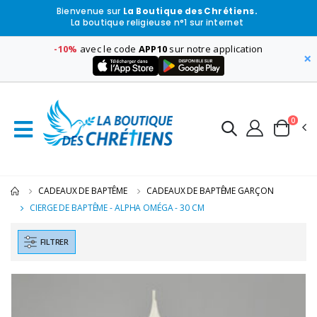
Bienvenue sur
La Boutique des Chrétiens.
La boutique religieuse n°1 sur internet
-10%
avec le code
APP10
sur notre application
×
0
CADEAUX DE BAPTÊME
CADEAUX DE BAPTÊME GARÇON
CIERGE DE BAPTÊME - ALPHA OMÉGA - 30 CM
FILTRER