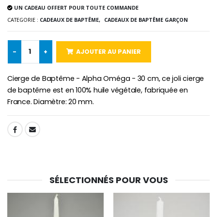
€58.50
€78.00
UN CADEAU OFFERT POUR TOUTE COMMANDE
CATEGORIE :
CADEAUX DE BAPTÊME,
CADEAUX DE BAPTÊME GARÇON
Chapelet de Lourde
Huile d'Onction
-
+
AJOUTER AU PANIER
€5.00
€9.90
Cierge de Baptême - Alpha Oméga - 30 cm, ce joli cierge
de baptême est en 100% huile végétale, fabriquée en
France. Diamètre: 20 mm.
Croix Enfant en Bois Eglise Papillons et Arc-en-ciel 15 cm
Bougie Neuvaine pour une Guérison - 17.5cm
€23.00
€4.90
SHARE:
SÉLECTIONNÉS POUR VOUS