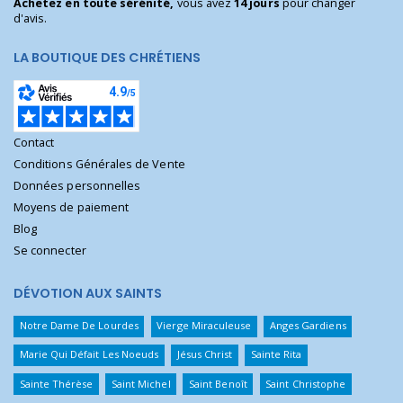
Achetez en toute sérénité,
vous avez
14 jours
pour changer
d'avis.
LA BOUTIQUE DES CHRÉTIENS
Contact
Conditions Générales de Vente
Données personnelles
Moyens de paiement
Blog
Se connecter
DÉVOTION AUX SAINTS
Notre Dame De Lourdes
Vierge Miraculeuse
Anges Gardiens
Marie Qui Défait Les Noeuds
Jésus Christ
Sainte Rita
Sainte Thérèse
Saint Michel
Saint Benoît
Saint Christophe