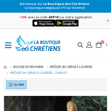
Bienvenue sur
La Boutique des Chrétiens.
La boutique religieuse n°1 sur internet
-10%
avec le code
APP10
sur notre application
×
0
BOUGIE DE NEUVAINE
BRÛLER UN CIERGE À LOURDES
BRÛLER UN CIERGE À LOURDES - 20 KILOS
FILTRER