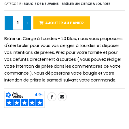
CATEGORIE :
BOUGIE DE NEUVAINE,
BRÛLER UN CIERGE À LOURDES
Chapelet de Lourde
Huile d'Onction
-
+
AJOUTER AU PANIER
€5.00
€9.90
Brûler un Cierge à Lourdes - 20 Kilos, nous vous proposons
d'aller brûler pour vous vos cierges à Lourdes et déposer
vos intentions de prières. Priez pour votre famille et pour
Croix Enfant en Bois Eglise Papillons et Arc-en-ciel 15 cm
Bougie Neuvaine pour une Guérison - 17.5cm
vos défunts directement à Lourdes ( vous pouvez rédiger
€23.00
€4.90
votre intention de prière dans les commentaires de votre
commande ). Nous déposerons votre bougie et votre
intention de prière le samedi suivant votre commande.
SHARE: