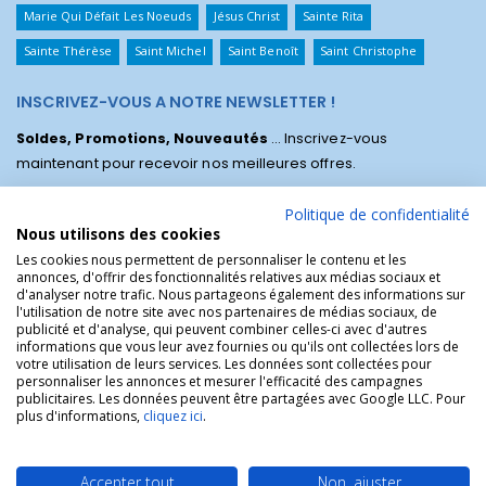
Marie Qui Défait Les Noeuds
Jésus Christ
Sainte Rita
Sainte Thérèse
Saint Michel
Saint Benoît
Saint Christophe
INSCRIVEZ-VOUS A NOTRE NEWSLETTER !
Soldes, Promotions, Nouveautés
... Inscrivez-vous
maintenant pour recevoir nos meilleures offres.
Politique de confidentialité
Nous utilisons des cookies
Les cookies nous permettent de personnaliser le contenu et les
annonces, d'offrir des fonctionnalités relatives aux médias sociaux et
d'analyser notre trafic. Nous partageons également des informations sur
l'utilisation de notre site avec nos partenaires de médias sociaux, de
publicité et d'analyse, qui peuvent combiner celles-ci avec d'autres
informations que vous leur avez fournies ou qu'ils ont collectées lors de
votre utilisation de leurs services. Les données sont collectées pour
personnaliser les annonces et mesurer l'efficacité des campagnes
La Boutique des Chrétiens © | La boutique religieuse chrétienne de
publicitaires. Les données peuvent être partagées avec Google LLC. Pour
référence !.
plus d'informations,
cliquez ici
.
Accepter tout
Non, ajuster