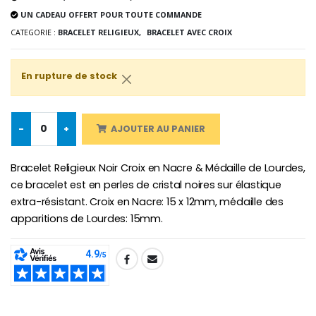
UN CADEAU OFFERT POUR TOUTE COMMANDE
CATEGORIE :
BRACELET RELIGIEUX,
BRACELET AVEC CROIX
Croix Enfant en Bois Eglise Papillons et Arc-en-ciel 15 cm
Bougie Neuvaine pour une Guérison - 17.5cm
En rupture de stock
€23.00
€4.90
-
+
AJOUTER AU PANIER
Bracelet Religieux Noir Croix en Nacre & Médaille de Lourdes,
ce bracelet est en perles de cristal noires sur élastique
extra-résistant. Croix en Nacre: 15 x 12mm, médaille des
apparitions de Lourdes: 15mm.
SHARE: