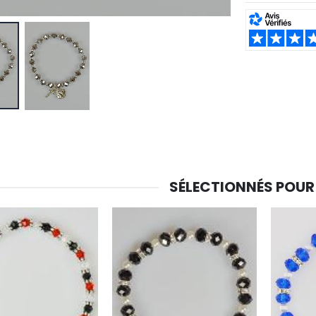
-30%
SHARE:
6 Bougies Teintées Masse Couleur Blanche
Une bougie 150 gr et votre Prière déposées à Lourdes
€6.00
€7.00
€10.00
-20%
-10%
Eau de Lourdes 1 Litre
Statue Vierge Miraculeuse Lumineuse
€9.60
€13.50
€12.00
€15.00
SÉLECTIONNÉS POUR
-20%
Coffret Encens Benjoin + Charbon + Brûle-encens
Déposez votre Neuvaine à Lourdes
€21.90
€9.60
€12.00
Encens d'Eglise Pontifical 250g
Bonbons Pastilles Menthe à l'Eau de Lourdes - 130g