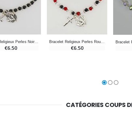
Croix Enfant en Bois Eglise Papillons et Arc-en-ciel 15 cm
Bougie Neuvaine pour une Guérison - 17.5cm
€23.00
€4.90
Bracelet Religieux Perles Noires - Médaille et Croix de Lourdes
Bracelet Religieux Perles Rouges - Médaille et Croix de Lourdes
€6.50
€6.50
CATÉGORIES COUPS 