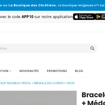
e sur
La Boutique des Chrétiens.
La boutique religieuse n°1 sur
vec le code
APP10
sur notre application
VOTION
NOUVEAUTÉS
PROMOTIONS
BLOG
ELET RELIGIEUX CRISTAL + MÉDAILLE DE LOURDES + CROIX
Bracel
+ Méda