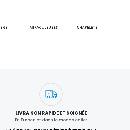
CENS
MIRACULEUSES
CHAPELETS
IC
LIVRAISON RAPIDE ET SOIGNÉE
En France et dans le monde entier
Expédition en
24h
en
Colissimo à domicile
ou