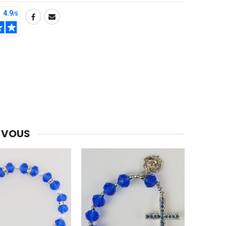
-30%
Une bougie 150 gr et votre Prière déposées à Lourdes
€7.00
€10.00
-20%
Eau de Lourdes 1 Litre
€9.60
€12.00
 VOUS
-20%
Déposez votre Neuvaine à Lourdes
€9.60
€12.00
Bonbons Pastilles Menthe à l'Eau de Lourdes - 130g