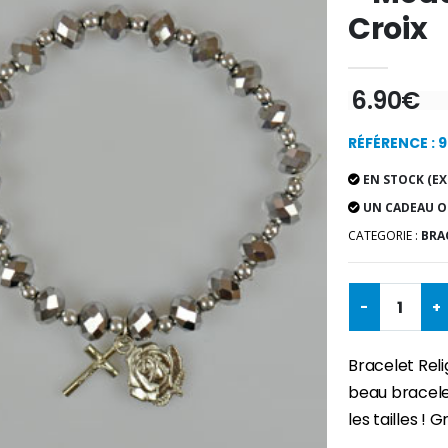
Croix
6.90€
RÉFÉRENCE : 
EN STOCK (EX
UN CADEAU O
CATEGORIE :
BRA
-
+
Bracelet Reli
beau bracele
les tailles ! 