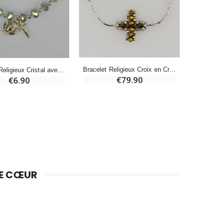
Bougie Neuvaine pour une Guérison - 17.5cm
€4.90
Bracelet Religieux Croix en Cristal Bronze & Argent 925/1000
Bracelet Religieux Cristal avec Croix
€79.90
€6.90
DE CŒUR