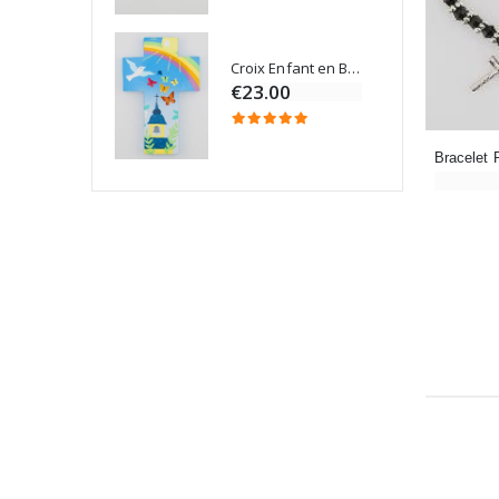
Croix Enfant en Bois Eglise Papillons et Arc-en-ciel 15 cm
Bougie Neuvaine pour une Guérison - 17.5cm
€23.00