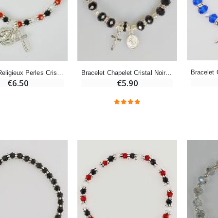
€12.90
€7.90
-10%
Médaille Miraculeuse Or 9 Carats - 10 mm
Bougie de Neuvaine Contre le Mal - Saint Michel
€130.00
Bracelet Religieux Perles Cristal - Médaille et Croix de Lourdes
Bracelet Chapelet Cristal Noir + Médaille de Lourdes + Croix
€4.95
€5.50
€6.50
€5.90
-25%
Médaille Miraculeuse Rose - 19mm
Lot de 20 Bougies de Neuvaine Blanches
€2.50
€58.50
€78.00
Chapelet de Lourdes en Bois
Huile d'Onction
€5.00
€9.90