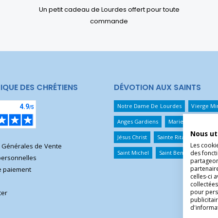
Un petit cadeau de Lourdes offert pour toute
commande
IQUE DES CHRÉTIENS
DÉVOTION AUX SAINTS
Notre Dame De Lourdes
Vierge Mi
Anges Gardiens
Marie Qui Défait 
Nous ut
Jésus Christ
Sainte Rita
Sainte T
Les cooki
s Générales de Vente
Saint Michel
Saint Benoît
Saint 
des foncti
ersonnelles
partageons
partenair
 paiement
celles-ci 
collectées
pour pers
ter
publicita
d'informa