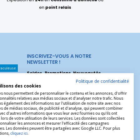
en
point relais
INSCRIVEZ-VOUS A NOTRE
NEWSLETTER !
raculeuse
Soldes, Promotions, Nouveautés
...
Les Noeuds
Inscrivez-vous maintenant pour recevoir
Politique de confidentialité
ilisons des cookies
nos meilleures offres.
hérèse
es nous permettent de personnaliser le contenu et les annonces, d'offrir
Christophe
onnalités relatives aux médias sociaux et d'analyser notre trafic. Nous
 également des informations sur l'utilisation de notre site avec nos
es de médias sociaux, de publicité et d'analyse, qui peuvent combiner
avec d'autres informations que vous leur avez fournies ou qu'ils ont
 lors de votre utilisation de leurs services. Les données sont collectées
onnaliser les annonces et mesurer l'efficacité des campagnes
ires. Les données peuvent être partagées avec Google LLC. Pour plus
tions,
cliquez ici
.