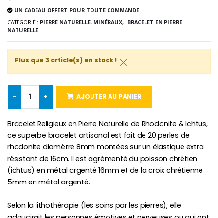
UN CADEAU OFFERT POUR TOUTE COMMANDE
CATEGORIE :
PIERRE NATURELLE, MINÉRAUX,
BRACELET EN PIERRE
NATURELLE
Croix Enfant en Bois Eglise Papillons et Arc-en-ciel 15 cm
Bougie Neuvaine pour une Guérison - 17.5cm
€23.00
€4.90
Plus que 3 article(s) en stock !
-
+
AJOUTER AU PANIER
Bracelet Religieux en Pierre Naturelle de Rhodonite & Ichtus,
ce superbe bracelet artisanal est fait de 20 perles de
rhodonite diamètre 8mm montées sur un élastique extra
résistant de 16cm. Il est agrémenté du poisson chrétien
(ichtus) en métal argenté 16mm et de la croix chrétienne
5mm en métal argenté.
Selon la lithothérapie (les soins par les pierres), elle
adoucirait les personnes émotives et nerveuses ou qui ont