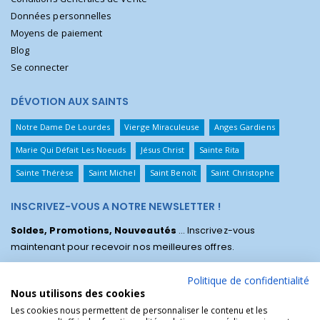
Données personnelles
Moyens de paiement
Blog
Se connecter
DÉVOTION AUX SAINTS
Notre Dame De Lourdes
Vierge Miraculeuse
Anges Gardiens
Marie Qui Défait Les Noeuds
Jésus Christ
Sainte Rita
Sainte Thérèse
Saint Michel
Saint Benoît
Saint Christophe
INSCRIVEZ-VOUS A NOTRE NEWSLETTER !
Soldes, Promotions, Nouveautés
... Inscrivez-vous
maintenant pour recevoir nos meilleures offres.
Politique de confidentialité
Nous utilisons des cookies
Les cookies nous permettent de personnaliser le contenu et les