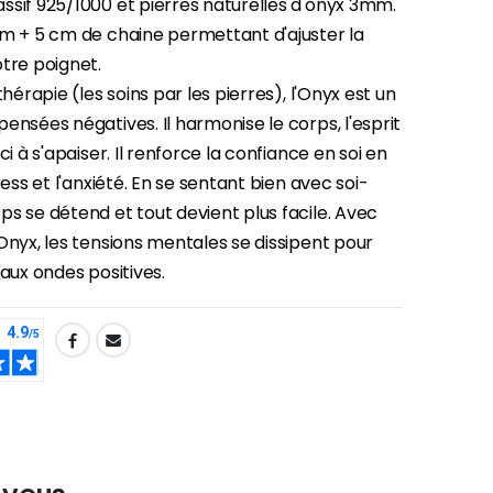
ssif 925/1000 et pierres naturelles d'onyx 3mm.
-30%
Une bougie 150 gr et votre Prière déposées à Lourdes
cm + 5 cm de chaine permettant d'ajuster la
€7.00
€10.00
tre poignet.
thérapie (les soins par les pierres), l'Onyx est un
ensées négatives. Il harmonise le corps, l'esprit
-20%
ci à s'apaiser. Il renforce la confiance en soi en
Eau de Lourdes 1 Litre
ress et l'anxiété. En se sentant bien avec soi-
€9.60
€12.00
s se détend et tout devient plus facile. Avec
Onyx, les tensions mentales se dissipent pour
 aux ondes positives.
-20%
Déposez votre Neuvaine à Lourdes
€9.60
€12.00
Bonbons Pastilles Menthe à l'Eau de Lourdes - 130g
€7.90