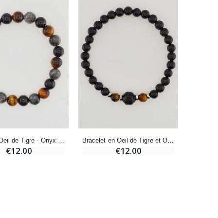
Bougie Neuvaine pour une Guérison - 17.5cm
€4.90
Bracelet Oeil de Tigre - Onyx - Larvikite - 8mm
Bracelet en Oeil de Tigre et Onyx Noir - 6mm
€12.00
€12.00