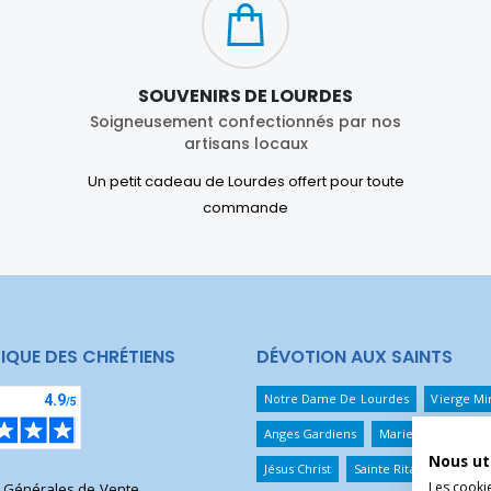
SOUVENIRS DE LOURDES
Soigneusement confectionnés par nos
artisans locaux
Un petit cadeau de Lourdes offert pour toute
commande
IQUE DES CHRÉTIENS
DÉVOTION AUX SAINTS
Notre Dame De Lourdes
Vierge Mi
Anges Gardiens
Marie Qui Défait 
Nous ut
Jésus Christ
Sainte Rita
Sainte T
Les cooki
s Générales de Vente