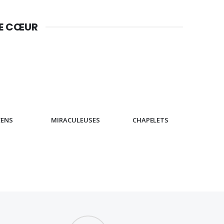
DE CŒUR
CENS
MIRACULEUSES
CHAPELETS
IC