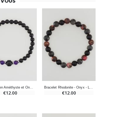
 VOUS
-10%
Bougie de Neuvaine Contre le Mal - Saint Michel
€4.95
€5.50
-25%
Lot de 20 Bougies de Neuvaine Blanches
€58.50
€78.00
Bracelet en Améthyste et Onyx Noir - 6mm
Bracelet Rhodonite - Onyx - Larvikite - 8mm
Huile d'Onction
€12.00
€12.00
€9.90