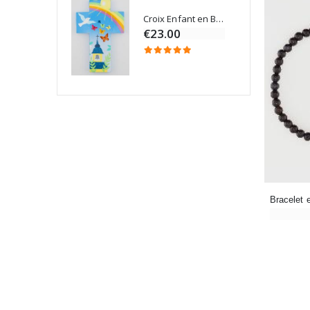
Croix Enfant en Bois Eglise Papillons et Arc-en-ciel 15 cm
Bougie Neuvaine pour une Guérison - 17.5cm
€23.00