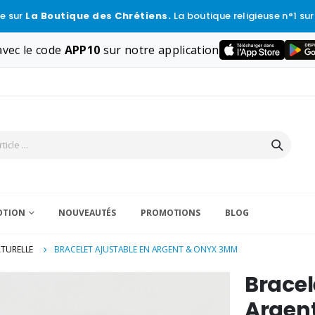
e sur
La Boutique des Chrétiens.
La boutique religieuse n°1 sur
vec le code
APP10
sur notre application
VOTION
NOUVEAUTÉS
PROMOTIONS
BLOG
ATURELLE
BRACELET AJUSTABLE EN ARGENT & ONYX 3MM
Bracel
Argen