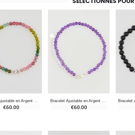
SÉLECTIONNÉS POUR
-10%
Médaille Miraculeuse Or 9 Carats - 10 mm
Bougie de Neuvaine Contre le Mal - Saint Michel
€130.00
€4.95
€5.50
-25%
Médaille Miraculeuse Rose - 19mm
Lot de 20 Bougies de Neuvaine Blanches
€2.50
€58.50
€78.00
Bracelet Ajustable en Argent & Tourmaline 3mm
Bracelet Ajustable en Argent & Améthyste 3mm
Chapelet de Lourdes en Bois
Huile d'Onction
€60.00
€60.00
€5.00
€9.90