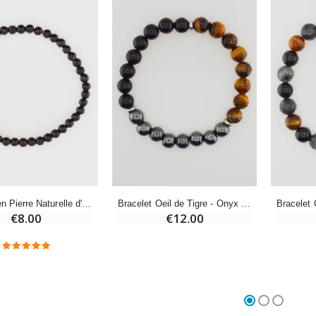
Croix Enfant en Bois Eglise Papillons et Arc-en-ciel 15 cm
Bougie Neuvaine pour une Guérison - 17.5cm
€23.00
€4.90
Bracelet en Pierre Naturelle d'Onyx - 4mm
Bracelet Oeil de Tigre - Onyx - Hématite - 8mm
€8.00
€12.00