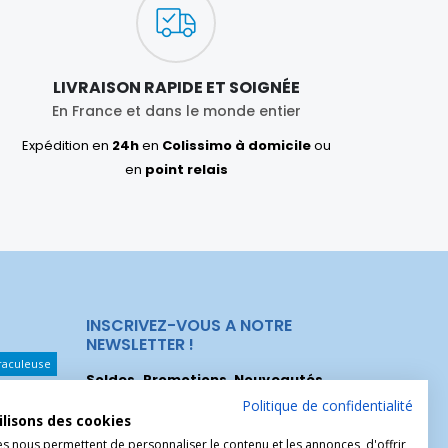
LIVRAISON RAPIDE ET SOIGNÉE
En France et dans le monde entier
Expédition en
24h
en
Colissimo à domicile
ou
en
point relais
INSCRIVEZ-VOUS A NOTRE
NEWSLETTER !
raculeuse
Soldes, Promotions, Nouveautés
...
Les Noeuds
Inscrivez-vous maintenant pour recevoir
Politique de confidentialité
ilisons des cookies
nos meilleures offres.
hérèse
es nous permettent de personnaliser le contenu et les annonces, d'offrir