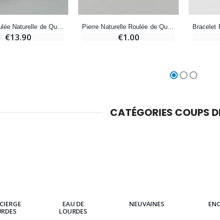
Pierre Naturelle Roulée de Quartz Rose AB - 2cm
Pierre Roulée Naturelle de Quartz Rose - AA
€1.00
€13.90
CATÉGORIES COUPS 
CIERGE
EAU DE
NEUVAINES
EN
URDES
LOURDES