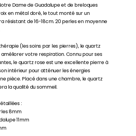
-30%
Notre Dame de Guadalupe et de breloques
Une bougie 150 gr et votre Prière déposées à Lourdes
roix en métal doré, le tout monté sur un
€7.00
€10.00
tra résistant de 16-18cm. 20 perles en moyenne
.
-20%
thérapie (les soins par les pierres), le quartz
Eau de Lourdes 1 Litre
€9.60
 améliorer votre respiration. Connu pour ses
€12.00
ntes, le quartz rose est une excellente pierre à
on intérieur pour atténuer les énergies
une pièce. Placé dans une chambre, le quartz
-20%
ra la qualité du sommeil.
Déposez votre Neuvaine à Lourdes
€9.60
€12.00
taillées :
rles 8mm
adalupe 11mm
Bonbons Pastilles Menthe à l'Eau de Lourdes - 130g
5mm
€7.90