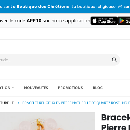
e sur
La Boutique des Chrétiens.
La boutique religieuse n°1 sur
vec le code
APP10
sur notre application
VOTION
NOUVEAUTÉS
PROMOTIONS
BLOG
ATURELLE
BRACELET RELIGIEUX EN PIERRE NATURELLE DE QUARTZ ROSE - ND
Bracel
Pierre