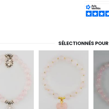
SHARE:
-10%
Médaille Miraculeuse Or 9 Carats - 10 mm
Bougie de Neuvaine Contre le Mal - Saint Michel
€130.00
€4.95
€5.50
SÉLECTIONNÉS POUR
-25%
Médaille Miraculeuse Rose - 19mm
Lot de 20 Bougies de Neuvaine Blanches
€2.50
€58.50
€78.00
Chapelet de Lourdes en Bois
Huile d'Onction
€5.00
€9.90