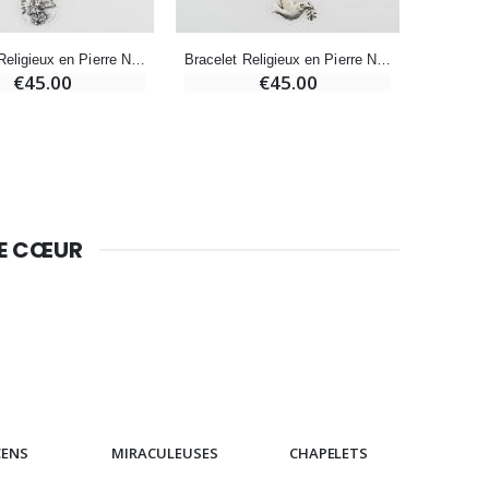
Bracelet Religieux en Pierre Naturelle d' Opale Rose - St Michel & St Benoît
Bracelet Religieux en Pierre Naturelle d'Opale Rose - Esprit Saint & Papillon
€45.00
€45.00
DE CŒUR
CENS
MIRACULEUSES
CHAPELETS
IC