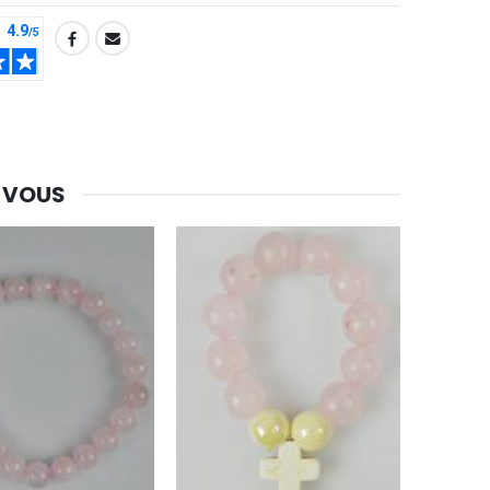
-10%
Bougie de Neuvaine Contre le Mal - Saint Michel
€4.95
€5.50
 VOUS
-25%
Lot de 20 Bougies de Neuvaine Blanches
€58.50
€78.00
Huile d'Onction
€9.90