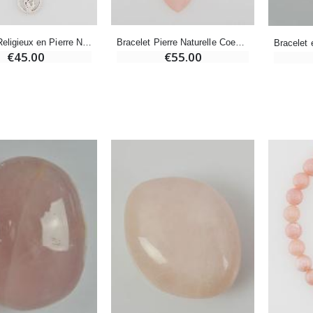
Croix Enfant en Bois Eglise Papillons et Arc-en-ciel 15 cm
Bougie Neuvaine pour une Guérison - 17.5cm
€23.00
€4.90
Bracelet Religieux en Pierre Naturelle de Quartz Rose - St Esprit & Vierge Marie
Bracelet Pierre Naturelle Coeur - Quartz Rose
€45.00
€55.00