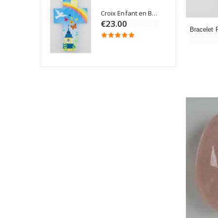
Croix Enfant en Bois Eglise Papillons et Arc-en-ciel 15 cm
Bougie Neuvaine pour une Guérison - 17.5cm
€23.00