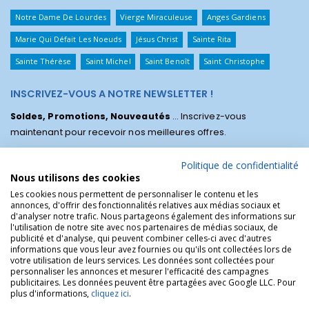
Notre Dame De Lourdes
Vierge Miraculeuse
Anges Gardiens
Marie Qui Défait Les Noeuds
Jésus Christ
Sainte Rita
Sainte Thérèse
Saint Michel
Saint Benoît
Saint Christophe
INSCRIVEZ-VOUS A NOTRE NEWSLETTER !
Soldes, Promotions, Nouveautés
... Inscrivez-vous
maintenant pour recevoir nos meilleures offres.
Politique de confidentialité
Nous utilisons des cookies
Les cookies nous permettent de personnaliser le contenu et les
annonces, d'offrir des fonctionnalités relatives aux médias sociaux et
d'analyser notre trafic. Nous partageons également des informations sur
l'utilisation de notre site avec nos partenaires de médias sociaux, de
publicité et d'analyse, qui peuvent combiner celles-ci avec d'autres
informations que vous leur avez fournies ou qu'ils ont collectées lors de
votre utilisation de leurs services. Les données sont collectées pour
personnaliser les annonces et mesurer l'efficacité des campagnes
La Boutique des Chrétiens © | La boutique religieuse chrétienne de
publicitaires. Les données peuvent être partagées avec Google LLC. Pour
référence !.
plus d'informations,
cliquez ici
.