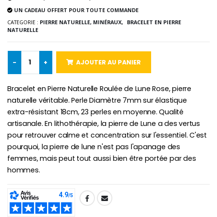
UN CADEAU OFFERT POUR TOUTE COMMANDE
CATEGORIE :
PIERRE NATURELLE, MINÉRAUX,
BRACELET EN PIERRE
NATURELLE
Croix Enfant en Bois Eglise Papillons et Arc-en-ciel 15 cm
Bougie Neuvaine pour une Guérison - 17.5cm
€23.00
€4.90
-
+
AJOUTER AU PANIER
Bracelet en Pierre Naturelle Roulée de Lune Rose, pierre
naturelle véritable. Perle Diamètre 7mm sur élastique
extra-résistant 18cm, 23 perles en moyenne. Qualité
artisanale. En lithothérapie, la pierre de Lune a des vertus
pour retrouver calme et concentration sur l'essentiel. C'est
pourquoi, la pierre de lune n'est pas l'apanage des
femmes, mais peut tout aussi bien être portée par des
hommes.
SHARE: