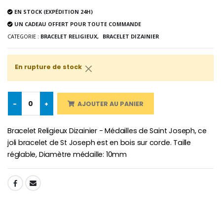
EN STOCK (EXPÉDITION 24H)
UN CADEAU OFFERT POUR TOUTE COMMANDE
CATEGORIE :
BRACELET RELIGIEUX,
BRACELET DIZAINIER
Croix Enfant en Bois Eglise Papillons et Arc-en-ciel 15 cm
Bougie Neuvaine pour une Guérison - 17.5cm
€23.00
€4.90
En rupture de stock
-
+
AJOUTER AU PANIER
Bracelet Religieux Dizainier - Médailles de Saint Joseph, ce
joli bracelet de St Joseph est en bois sur corde. Taille
réglable, Diamètre médaille: 10mm
SHARE: