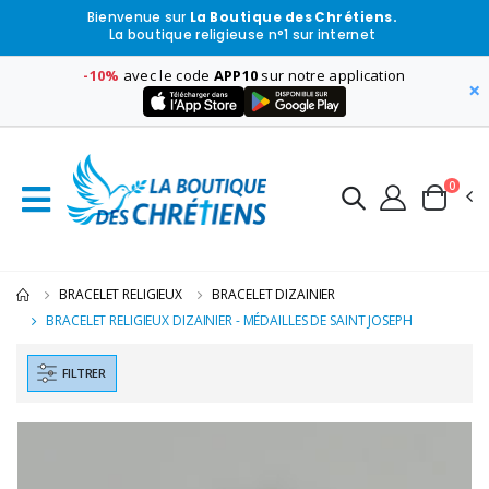
Bienvenue sur
La Boutique des Chrétiens.
La boutique religieuse n°1 sur internet
-10%
avec le code
APP10
sur notre application
×
0
BRACELET RELIGIEUX
BRACELET DIZAINIER
BRACELET RELIGIEUX DIZAINIER - MÉDAILLES DE SAINT JOSEPH
FILTRER