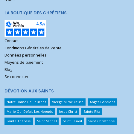
LA BOUTIQUE DES CHRÉTIENS
Contact
Conditions Générales de Vente
Données personnelles
Moyens de paiement
Blog
Se connecter
DÉVOTION AUX SAINTS
Notre Dame De Lourdes
Vierge Miraculeuse
Anges Gardiens
Marie Qui Défait Les Noeuds
Jésus Christ
Sainte Rita
Sainte Thérèse
Saint Michel
Saint Benoît
Saint Christophe