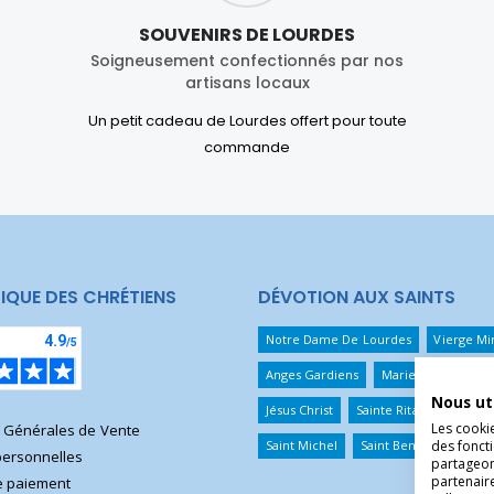
SOUVENIRS DE LOURDES
Soigneusement confectionnés par nos
artisans locaux
Un petit cadeau de Lourdes offert pour toute
commande
IQUE DES CHRÉTIENS
DÉVOTION AUX SAINTS
Notre Dame De Lourdes
Vierge Mi
Anges Gardiens
Marie Qui Défait 
Nous ut
Jésus Christ
Sainte Rita
Sainte T
Les cooki
s Générales de Vente
des foncti
Saint Michel
Saint Benoît
Saint 
ersonnelles
partageons
partenair
 paiement