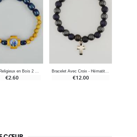
Bougie Neuvaine pour une Guérison - 17.5cm
€4.90
Bracelet Avec Croix - Hématite & Soleil Bleu
Bracelet Religieux en Bois 2 Tons Bleu & Bois Clair - Vierge Miraculeuse
€12.00
€2.60
DE CŒUR