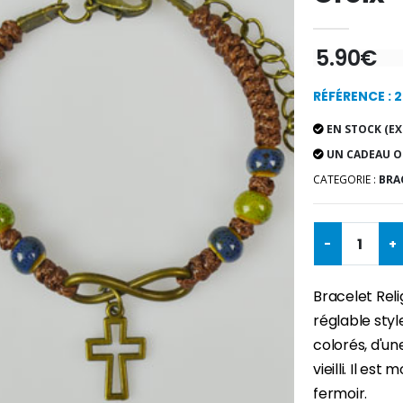
5.90€
RÉFÉRENCE : 
EN STOCK (EX
UN CADEAU O
CATEGORIE :
BRA
-
+
Bracelet Relig
réglable sty
colorés, d'un
vieilli. Il e
fermoir.