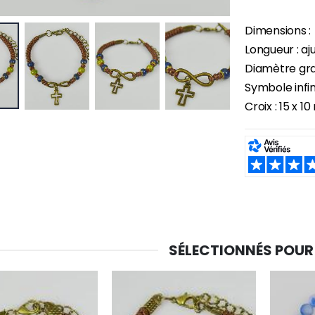
-30%
Dimensions :
6 Bougies Teintées Masse Couleur Blanche
Une bougie 150 gr et votre Prière déposées à Lourdes
€6.00
Longueur : aj
€7.00
€10.00
Diamètre gra
Symbole infin
Croix : 15 x 
-20%
-10%
Eau de Lourdes 1 Litre
Statue Vierge Miraculeuse Lumineuse
€9.60
€13.50
€12.00
€15.00
SHARE:
-20%
Coffret Encens Benjoin + Charbon + Brûle-encens
Déposez votre Neuvaine à Lourdes
€21.90
€9.60
€12.00
SÉLECTIONNÉS POUR
Encens d'Eglise Pontifical 250g
Bonbons Pastilles Menthe à l'Eau de Lourdes - 130g