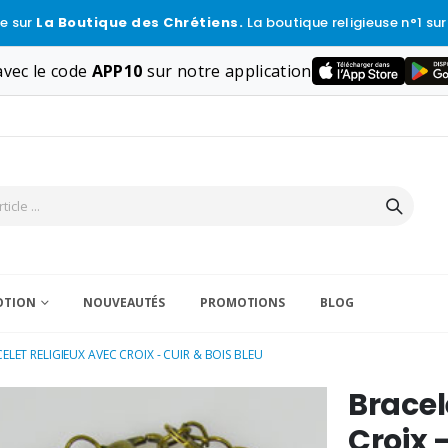
e sur
La Boutique des Chrétiens.
La boutique religieuse n°1 sur
vec le code
APP10
sur notre application
VOTION
NOUVEAUTÉS
PROMOTIONS
BLOG
ELET RELIGIEUX AVEC CROIX - CUIR & BOIS BLEU
Bracel
Croix -