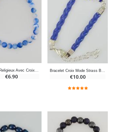
€7.90
-10%
Bougie de Neuvaine Contre le Mal - Saint Michel
€4.95
€5.50
Bracelet Religieux Avec Croix - Jade Bleu
Bracelet Croix Mode Strass Bleu - Cuir et Argenté
-25%
€6.90
€10.00
Lot de 20 Bougies de Neuvaine Blanches
€58.50
€78.00
Huile d'Onction
€9.90