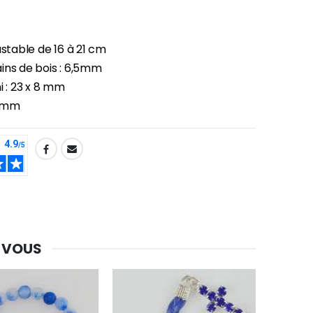
-30%
Une bougie 150 gr et votre Prière déposées à Lourdes
ustable de 16 à 21 cm
€7.00
€10.00
ins de bois : 6,5mm
i : 23 x 8 mm
10 mm
-20%
Eau de Lourdes 1 Litre
€9.60
€12.00
-20%
Déposez votre Neuvaine à Lourdes
€9.60
€12.00
 VOUS
Bonbons Pastilles Menthe à l'Eau de Lourdes - 130g