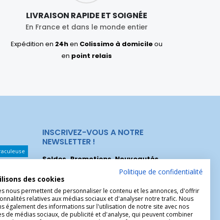
LIVRAISON RAPIDE ET SOIGNÉE
En France et dans le monde entier
Expédition en
24h
en
Colissimo à domicile
ou
en
point relais
INSCRIVEZ-VOUS A NOTRE
NEWSLETTER !
raculeuse
Soldes, Promotions, Nouveautés
...
Les Noeuds
Inscrivez-vous maintenant pour recevoir
Politique de confidentialité
ilisons des cookies
nos meilleures offres.
hérèse
es nous permettent de personnaliser le contenu et les annonces, d'offrir
onnalités relatives aux médias sociaux et d'analyser notre trafic. Nous
Christophe
 également des informations sur l'utilisation de notre site avec nos
es de médias sociaux, de publicité et d'analyse, qui peuvent combiner