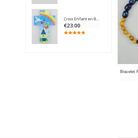
Croix Enfant en Bois Eglise Papillons et Arc-en-ciel 15 cm
Bougie Neuvaine pour une Guérison - 17.5cm
€23.00