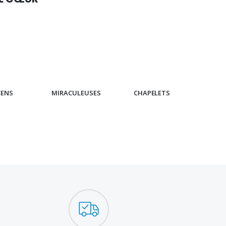
CENS
MIRACULEUSES
CHAPELETS
IC