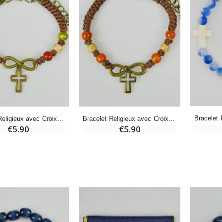
€12.90
€7.90
-10%
Médaille Miraculeuse Or 9 Carats - 10 mm
Bougie de Neuvaine Contre le Mal - Saint Michel
€130.00
€4.95
€5.50
Bracelet Religieux avec Croix - Cuir & Bois Multicolore
Bracelet Religieux avec Croix - Cuir & Bois Orange
-25%
Médaille Miraculeuse Rose - 19mm
€5.90
€5.90
Lot de 20 Bougies de Neuvaine Blanches
€2.50
€58.50
€78.00
Chapelet de Lourdes en Bois
Huile d'Onction
€5.00
€9.90