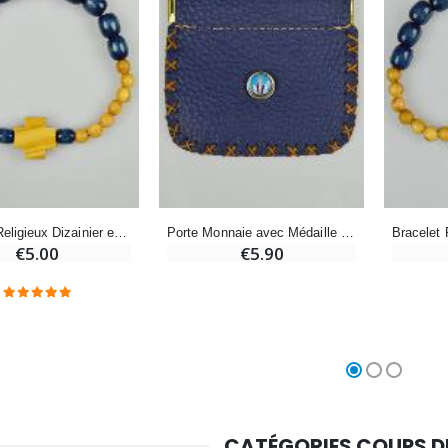
Croix Enfant en Bois Eglise Papillons et Arc-en-ciel 15 cm
Bougie Neuvaine pour une Guérison - 17.5cm
€23.00
€4.90
Bracelet Religieux Dizainier en Bois Bleu & Croix en Olivier
Porte Monnaie avec Médaille Vierge Miraculeuse - Cuir Bleu
€5.00
€5.90
CATÉGORIES COUPS 