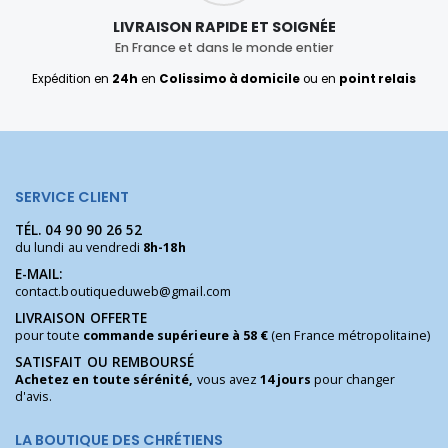
LIVRAISON RAPIDE ET SOIGNÉE
En France et dans le monde entier
Expédition en
24h
en
Colissimo à domicile
ou en
point relais
SERVICE CLIENT
TÉL.
04 90 90 26 52
du lundi au vendredi
8h-18h
E-MAIL:
contact.boutiqueduweb@gmail.com
LIVRAISON OFFERTE
pour toute
commande supérieure à 58 €
(en France métropolitaine)
SATISFAIT OU REMBOURSÉ
Achetez en toute sérénité,
vous avez
14 jours
pour changer
d'avis.
LA BOUTIQUE DES CHRÉTIENS