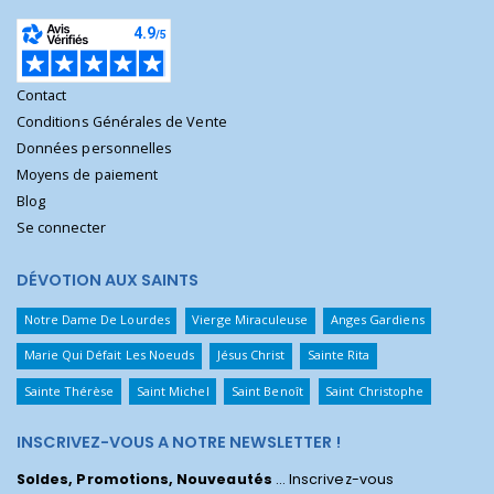
Contact
Conditions Générales de Vente
Données personnelles
Moyens de paiement
Blog
Se connecter
DÉVOTION AUX SAINTS
Notre Dame De Lourdes
Vierge Miraculeuse
Anges Gardiens
Marie Qui Défait Les Noeuds
Jésus Christ
Sainte Rita
Sainte Thérèse
Saint Michel
Saint Benoît
Saint Christophe
INSCRIVEZ-VOUS A NOTRE NEWSLETTER !
Soldes, Promotions, Nouveautés
... Inscrivez-vous