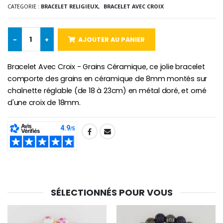
CATEGORIE :
BRACELET RELIGIEUX,
BRACELET AVEC CROIX
-
+
AJOUTER AU PANIER
Croix Enfant en Bois Eglise Papillons et Arc-en-ciel 15 cm
Bougie Neuvaine pour une Guérison - 17.5cm
€23.00
€4.90
Bracelet Avec Croix - Grains Céramique, ce jolie bracelet
comporte des grains en céramique de 8mm montés sur
chaînette réglable (de 18 à 23cm) en métal doré, et orné
d'une croix de 18mm.
SHARE:
SÉLECTIONNÉS POUR VOUS