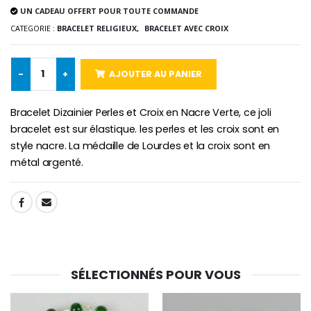
UN CADEAU OFFERT POUR TOUTE COMMANDE
CATEGORIE :
BRACELET RELIGIEUX,
BRACELET AVEC CROIX
Croix Enfant en Bois Eglise Papillons et Arc-en-ciel 15 cm
Bougie Neuvaine pour une Guérison - 17.5cm
-
+
AJOUTER AU PANIER
€23.00
€4.90
Bracelet Dizainier Perles et Croix en Nacre Verte, ce joli
bracelet est sur élastique. les perles et les croix sont en
style nacre. La médaille de Lourdes et la croix sont en
métal argenté.
SHARE:
SÉLECTIONNÉS POUR VOUS