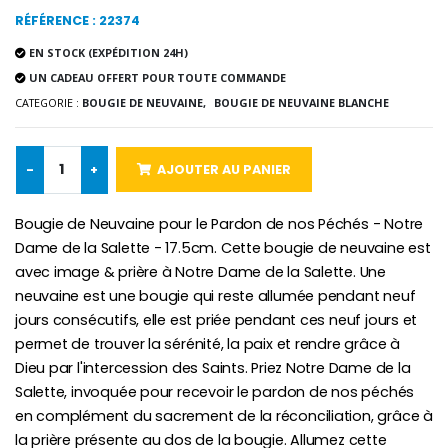
RÉFÉRENCE : 22374
Chapelet de Lourde
Huile d'Onction
EN STOCK (EXPÉDITION 24H)
€5.00
€9.90
UN CADEAU OFFERT POUR TOUTE COMMANDE
CATEGORIE :
BOUGIE DE NEUVAINE,
BOUGIE DE NEUVAINE BLANCHE
-
+
AJOUTER AU PANIER
Croix Enfant en Bois Eglise Papillons et Arc-en-ciel 15 cm
Bougie Neuvaine pour une Guérison - 17.5cm
€23.00
€4.90
Bougie de Neuvaine pour le Pardon de nos Péchés - Notre
Dame de la Salette - 17.5cm. Cette bougie de neuvaine est
avec image & prière à Notre Dame de la Salette. Une
neuvaine est une bougie qui reste allumée pendant neuf
jours consécutifs, elle est priée pendant ces neuf jours et
permet de trouver la sérénité, la paix et rendre grâce à
Dieu par l'intercession des Saints. Priez Notre Dame de la
Salette, invoquée pour recevoir le pardon de nos péchés
en complément du sacrement de la réconciliation, grâce à
la prière présente au dos de la bougie. Allumez cette