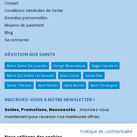
Contact
Conditions Générales de Vente
Données personnelles
Moyens de paiement
Blog
Se connecter
DÉVOTION AUX SAINTS
Notre Dame De Lourdes
Vierge Miraculeuse
Anges Gardiens
Marie Qui Défait Les Noeuds
Jésus Christ
Sainte Rita
Sainte Thérèse
Saint Michel
Saint Benoît
Saint Christophe
INSCRIVEZ-VOUS A NOTRE NEWSLETTER !
Soldes, Promotions, Nouveautés
... Inscrivez-vous
maintenant pour recevoir nos meilleures offres.
Politique de confidentialité
Nous utilisons des cookies