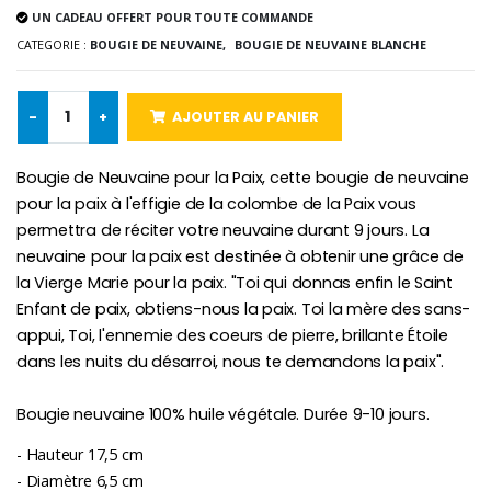
UN CADEAU OFFERT POUR TOUTE COMMANDE
CATEGORIE :
BOUGIE DE NEUVAINE,
BOUGIE DE NEUVAINE BLANCHE
Chapelet de Lourde
Huile d'Onction
€5.00
€9.90
-
+
AJOUTER AU PANIER
Bougie de Neuvaine pour la Paix, cette bougie de neuvaine
Croix Enfant en Bois Eglise Papillons et Arc-en-ciel 15 cm
Bougie Neuvaine pour une Guérison - 17.5cm
pour la paix à l'effigie de la colombe de la Paix vous
€23.00
€4.90
permettra de réciter votre neuvaine durant 9 jours. La
neuvaine pour la paix est destinée à obtenir une grâce de
la Vierge Marie pour la paix. "Toi qui donnas enfin le Saint
Enfant de paix, obtiens-nous la paix. Toi la mère des sans-
appui, Toi, l'ennemie des coeurs de pierre, brillante Étoile
dans les nuits du désarroi, nous te demandons la paix".
Bougie neuvaine 100% huile végétale. Durée 9-10 jours.
- Hauteur 17,5 cm
- Diamètre 6,5 cm