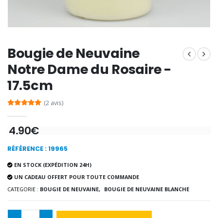
€9.60
€12.00
Bougie de Neuvaine
Encens d'Eglise Pontifical 250g
Bonbons Pastilles Menthe à l'Eau de Lourdes - 130g
€12.90
€7.90
Notre Dame du Rosaire -
17.5cm
(2 avis)
-10%
Médaille Miraculeuse Or 9 Carat
Bougie de Neuvaine Contre le Mal - Saint Michel
€130.00
4.90€
€4.95
€5.50
RÉFÉRENCE : 19965
EN STOCK (EXPÉDITION 24H)
-25%
Médaille Miraculeuse Rose
UN CADEAU OFFERT POUR TOUTE COMMANDE
Lot de 20 Bougies de Neuvaine Blanches
€2.50
CATEGORIE :
BOUGIE DE NEUVAINE,
BOUGIE DE NEUVAINE BLANCHE
€58.50
€78.00