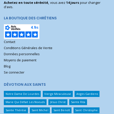
Achetez en toute sérénité,
vous avez
14 jours
pour changer
d'avis.
LA BOUTIQUE DES CHRÉTIENS
Contact
Conditions Générales de Vente
Données personnelles
Moyens de paiement
Blog
Se connecter
DÉVOTION AUX SAINTS
Notre Dame De Lourdes
Vierge Miraculeuse
Anges Gardiens
Marie Qui Défait Les Noeuds
Jésus Christ
Sainte Rita
Sainte Thérèse
Saint Michel
Saint Benoît
Saint Christophe