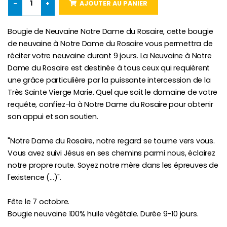
-
+
AJOUTER AU PANIER
Chapelet de Lourde
Huile d'Onction
€5.00
€9.90
Bougie de Neuvaine Notre Dame du Rosaire, cette bougie
de neuvaine à Notre Dame du Rosaire vous permettra de
réciter votre neuvaine durant 9 jours. La Neuvaine à Notre
Dame du Rosaire est destinée à tous ceux qui requièrent
une grâce particulière par la puissante intercession de la
Croix Enfant en Bois Eglise Papillons et Arc-en-ciel 15 cm
Bougie Neuvaine pour une Guérison - 17.5cm
Très Sainte Vierge Marie. Quel que soit le domaine de votre
€23.00
€4.90
requête, confiez-la à Notre Dame du Rosaire pour obtenir
son appui et son soutien.
"Notre Dame du Rosaire, notre regard se tourne vers vous.
Vous avez suivi Jésus en ses chemins parmi nous, éclairez
notre propre route. Soyez notre mère dans les épreuves de
l'existence (...)".
Fête le 7 octobre.
Bougie neuvaine 100% huile végétale. Durée 9-10 jours.