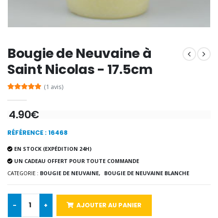
€9.60
€12.00
Bougie de Neuvaine à
Encens d'Eglise Pontifical 250g
Bonbons Pastilles Menthe à l'Eau de Lourdes - 130g
€12.90
€7.90
Saint Nicolas - 17.5cm
(1 avis)
-10%
4.90€
Médaille Miraculeuse Or 9 Carat
Bougie de Neuvaine Contre le Mal - Saint Michel
€130.00
€4.95
€5.50
RÉFÉRENCE : 16468
EN STOCK (EXPÉDITION 24H)
UN CADEAU OFFERT POUR TOUTE COMMANDE
-25%
CATEGORIE :
BOUGIE DE NEUVAINE,
BOUGIE DE NEUVAINE BLANCHE
Médaille Miraculeuse Rose
Lot de 20 Bougies de Neuvaine Blanches
€2.50
€58.50
€78.00
-
+
AJOUTER AU PANIER