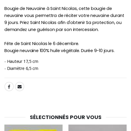
Bougie de Neuvaine à Saint Nicolas, cette bougie de
Chapelet de Lourde
Huile d'Onction
neuvaine vous permettra de réciter votre neuvaine durant
€5.00
€9.90
9 jours. Priez Saint Nicolas afin d'obtenir Sa protection, ou
demandez une guérison par son intercession.
Fête de Saint Nicolas le 6 décembre.
Bougie neuvaine 100% huile végétale. Durée 9-10 jours.
Croix Enfant en Bois Eglise Papillons et Arc-en-ciel 15 cm
Bougie Neuvaine pour une Guérison - 17.5cm
€23.00
€4.90
- Hauteur 17,5 cm
- Diamètre 6,5 cm
SHARE:
SÉLECTIONNÉS POUR VOUS