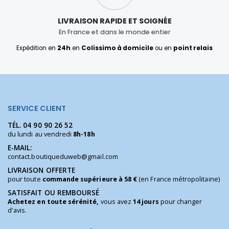
LIVRAISON RAPIDE ET SOIGNÉE
En France et dans le monde entier
Expédition en
24h
en
Colissimo à domicile
ou en
point relais
SERVICE CLIENT
TÉL.
04 90 90 26 52
du lundi au vendredi
8h-18h
E-MAIL:
contact.boutiqueduweb@gmail.com
LIVRAISON OFFERTE
pour toute
commande supérieure à 58 €
(en France métropolitaine)
SATISFAIT OU REMBOURSÉ
Achetez en toute sérénité,
vous avez
14 jours
pour changer
d'avis.