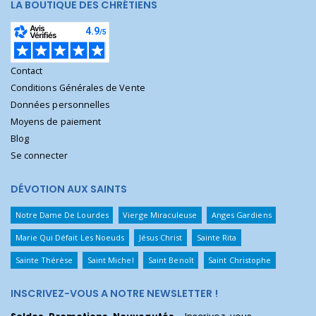
LA BOUTIQUE DES CHRÉTIENS
Contact
Conditions Générales de Vente
Données personnelles
Moyens de paiement
Blog
Se connecter
DÉVOTION AUX SAINTS
Notre Dame De Lourdes
Vierge Miraculeuse
Anges Gardiens
Marie Qui Défait Les Noeuds
Jésus Christ
Sainte Rita
Sainte Thérèse
Saint Michel
Saint Benoît
Saint Christophe
INSCRIVEZ-VOUS A NOTRE NEWSLETTER !