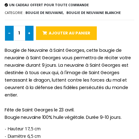
UN CADEAU OFFERT POUR TOUTE COMMANDE
CATEGORIE :
BOUGIE DE NEUVAINE,
BOUGIE DE NEUVAINE BLANCHE
Chapelet de Lourde
Huile d'Onction
€5.00
€9.90
-
+
AJOUTER AU PANIER
Bougie de Neuvaine à Saint Georges, cette bougie de
Croix Enfant en Bois Eglise Papillons et Arc-en-ciel 15 cm
Bougie Neuvaine pour une Guérison - 17.5cm
neuvaine à Saint Georges vous permettra de réciter votre
€23.00
€4.90
neuvaine durant 9 jours. La neuvaine à Saint Georges est
destinée à tous ceux qui, à l'image de Saint Georges
terrassant le dragon, luttent contre les forces du mal et
oeuvrent à la défense des fidèles persécutés du monde
entier.
Fête de Saint Georges le 23 avril.
Bougie neuvaine 100% huile végétale. Durée 9-10 jours.
- Hauteur 17,5 cm
- Diamètre 6,5 cm