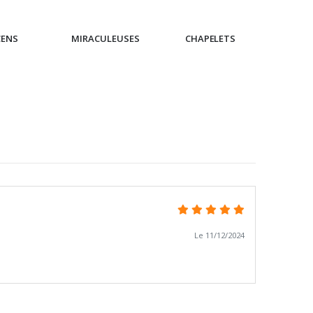
CENS
MIRACULEUSES
CHAPELETS
IC
Le 11/12/2024