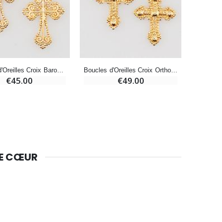
Bougie Neuvaine pour une Guérison - 17.5cm
€4.90
Boucles d'Oreilles Croix Baroque en Plaqué Or - 34mm
Boucles d'Oreilles Croix Orthodoxe en Plaqué Or - 34mm
€45.00
€49.00
DE CŒUR