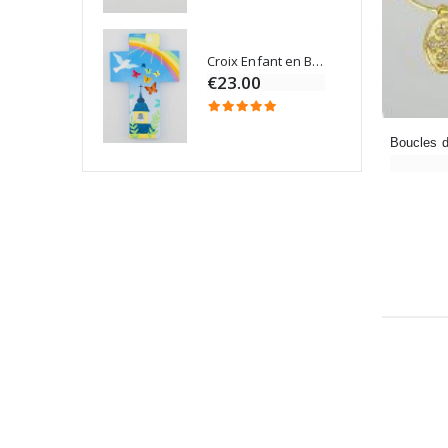
Croix Enfant en Bois Eglise Papillons et Arc-en-ciel 15 cm
Bougie Neuvaine pour une Guérison - 17.5cm
€23.00