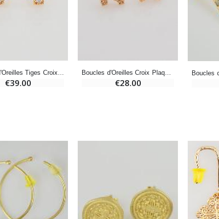
€12.90
€7.90
-10%
Médaille Miraculeuse Or 9 Carats - 10 mm
Bougie de Neuvaine Contre le Mal - Saint Michel
€130.00
Boucles d'Oreilles Tiges Croix Plaqué Or & Diamants
Boucles d'Oreilles Croix Plaqué Or
€4.95
€5.50
€39.00
€28.00
-25%
Médaille Miraculeuse Rose - 19mm
Lot de 20 Bougies de Neuvaine Blanches
€2.50
€58.50
€78.00
Chapelet de Lourdes en Bois
Huile d'Onction
€5.00
€9.90