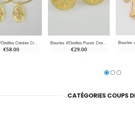
Croix Enfant en Bois Eglise Papillons et Arc-en-ciel 15 cm
Bougie Neuvaine pour une Guérison - 17.5cm
€23.00
€4.90
Boucles d'Oreilles Créoles Croix de Diamants & Plaqué Or
Boucles d'Oreilles Puces Croix Gothique Plaqué Or
€58.00
€29.00
CATÉGORIES COUPS 