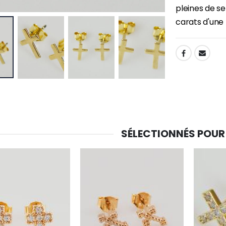
pleines de se
-30%
carats d'une
6 Bougies Teintées Masse Couleur Blanche
Une bougie 150 gr et votre Prière déposées à Lourdes
€6.00
€7.00
€10.00
SHARE:
-20%
-10%
Eau de Lourdes 1 Litre
Statue Vierge Miraculeuse Lumineuse
€9.60
€13.50
€12.00
€15.00
SÉLECTIONNÉS POUR
-20%
Coffret Encens Benjoin + Charbon + Brûle-encens
Déposez votre Neuvaine à Lourdes
€21.90
€9.60
€12.00
Encens d'Eglise Pontifical 250g
Bonbons Pastilles Menthe à l'Eau de Lourdes - 130g