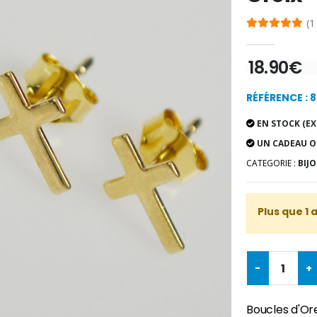
(1
18.90€
RÉFÉRENCE : 
EN STOCK (EX
UN CADEAU O
CATEGORIE :
BIJO
Plus que 1 
-
+
Boucles d'Ore