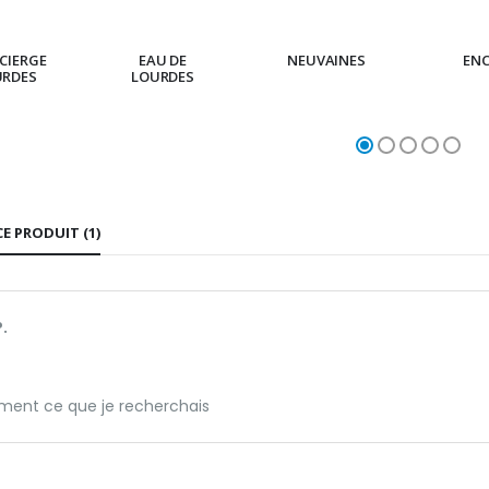
CIERGE
EAU DE
NEUVAINES
EN
URDES
LOURDES
CE PRODUIT (1)
.
ment ce que je recherchais