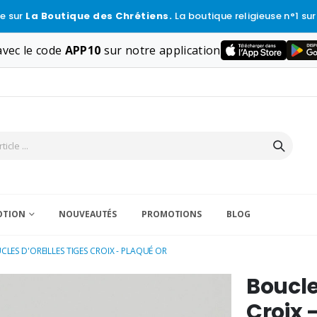
e sur
La Boutique des Chrétiens.
La boutique religieuse n°1 sur
vec le code
APP10
sur notre application
VOTION
NOUVEAUTÉS
PROMOTIONS
BLOG
LES D'OREILLES TIGES CROIX - PLAQUÉ OR
Boucle
Croix 