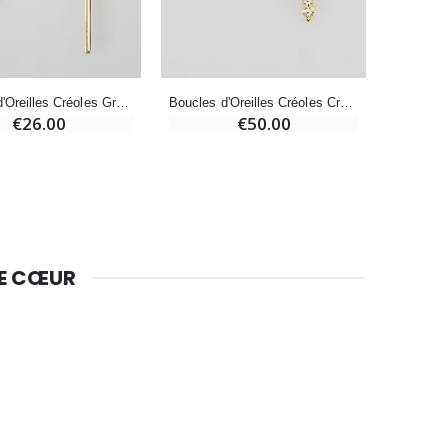
Bougie Neuvaine pour une Guérison - 17.5cm
€4.90
Boucles d'Oreilles Créoles Grande Croix en Plaqué Or
Boucles d'Oreilles Créoles Croix Orthodoxe Or & Diamants
€26.00
€50.00
DE CŒUR