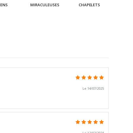
CENS
MIRACULEUSES
CHAPELETS
IC
Le 14/07/2025
Le 12/02/2024