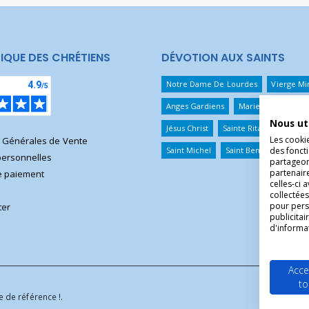
IQUE DES CHRÉTIENS
DÉVOTION AUX SAINTS
Notre Dame De Lourdes
Vierge Mi
Anges Gardiens
Marie Qui Défait 
Nous ut
Jésus Christ
Sainte Rita
Sainte T
Les cooki
s Générales de Vente
Saint Michel
Saint Benoît
Saint 
des foncti
ersonnelles
partageons
partenair
 paiement
celles-ci 
collectées
pour pers
ter
publicita
d'informa
Acce
to
 de référence !.