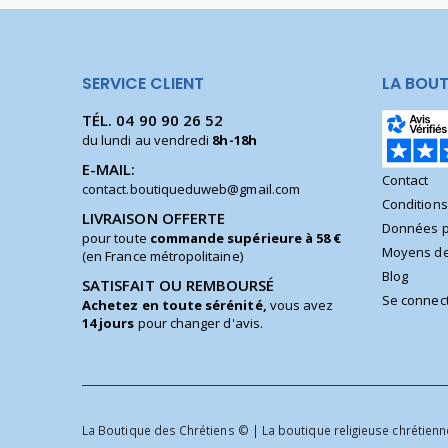
SERVICE CLIENT
LA BOUT
TÉL.
04 90 90 26 52
du lundi au vendredi
8h-18h
E-MAIL:
Contact
contact.boutiqueduweb@gmail.com
Condition
LIVRAISON OFFERTE
Données p
pour toute
commande supérieure à 58 €
Moyens de
(en France métropolitaine)
Blog
SATISFAIT OU REMBOURSÉ
Se connec
Achetez en toute sérénité,
vous avez
14 jours
pour changer d'avis.
La Boutique des Chrétiens © | La boutique religieuse chrétienne