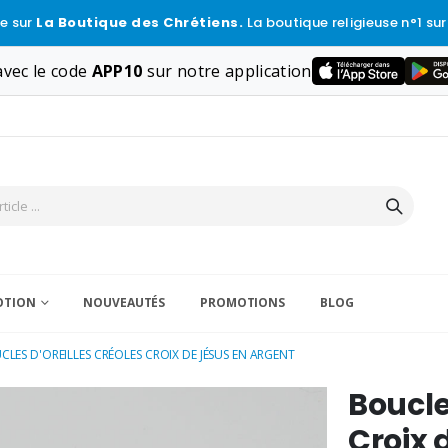
e sur
La Boutique des Chrétiens.
La boutique religieuse n°1 sur
vec le code
APP10
sur notre application
VOTION
NOUVEAUTÉS
PROMOTIONS
BLOG
CLES D'OREILLES CRÉOLES CROIX DE JÉSUS EN ARGENT
Boucle
Croix 