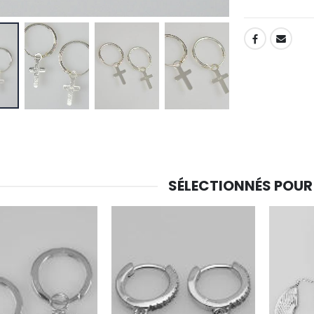
-30%
6 Bougies Teintées Masse Couleur Blanche
SHARE:
Une bougie 150 gr et votre Prière déposées à Lourdes
€6.00
€7.00
€10.00
-20%
-10%
Eau de Lourdes 1 Litre
Statue Vierge Miraculeuse Lumineuse
€9.60
€13.50
€12.00
€15.00
SÉLECTIONNÉS POUR
-20%
Coffret Encens Benjoin + Charbon + Brûle-encens
Déposez votre Neuvaine à Lourdes
€21.90
€9.60
€12.00
Encens d'Eglise Pontifical 250g
Bonbons Pastilles Menthe à l'Eau de Lourdes - 130g