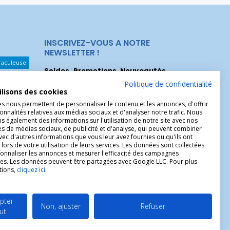
INSCRIVEZ-VOUS A NOTRE
NEWSLETTER !
raculeuse
Soldes, Promotions, Nouveautés
...
Les Noeuds
Inscrivez-vous maintenant pour recevoir
Politique de confidentialité
ilisons des cookies
nos meilleures offres.
hérèse
es nous permettent de personnaliser le contenu et les annonces, d'offrir
Christophe
onnalités relatives aux médias sociaux et d'analyser notre trafic. Nous
 également des informations sur l'utilisation de notre site avec nos
es de médias sociaux, de publicité et d'analyse, qui peuvent combiner
avec d'autres informations que vous leur avez fournies ou qu'ils ont
 lors de votre utilisation de leurs services. Les données sont collectées
onnaliser les annonces et mesurer l'efficacité des campagnes
ires. Les données peuvent être partagées avec Google LLC. Pour plus
tions,
cliquez ici
.
pter
Non, ajuster
Refuser
ut