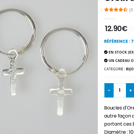
(3
12.90€
RÉFÉRENCE : 
EN STOCK (EX
UN CADEAU O
CATEGORIE :
BIJO
-
+
Boucles d'Ore
autre façon d
portant ces b
Diamètre : 