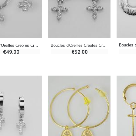
€12.90
€7.90
-10%
Médaille Miraculeuse Or 9 Carats - 10 mm
Bougie de Neuvaine Contre le Mal - Saint Michel
€130.00
Boucles d'Oreilles Créoles Croix Argent & Diamants
Boucles d'Oreilles Créoles Croix Orthodoxe Argent & Diamants
€4.95
€5.50
€49.00
€52.00
-25%
Médaille Miraculeuse Rose - 19mm
Lot de 20 Bougies de Neuvaine Blanches
€2.50
€58.50
€78.00
Chapelet de Lourdes en Bois
Huile d'Onction
€5.00
€9.90