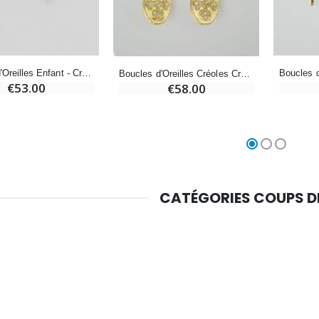
Croix Enfant en Bois Eglise Papillons et Arc-en-ciel 15 cm
Bougie Neuvaine pour une Guérison - 17.5cm
€23.00
€4.90
Boucles d'Oreilles Enfant - Créoles Croix
Boucles d'Oreilles Créoles Croix de Diamants & Plaqué Or
€53.00
€58.00
CATÉGORIES COUPS 