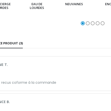
CIERGE
EAU DE
NEUVAINES
EN
URDES
LOURDES
CE PRODUIT (3)
NE T.
es recus coforme à la commande
CE B.