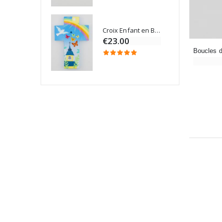
Croix Enfant en Bois Eglise Papillons et Arc-en-ciel 15 cm
Bougie Neuvaine pour une Guérison - 17.5cm
€23.00