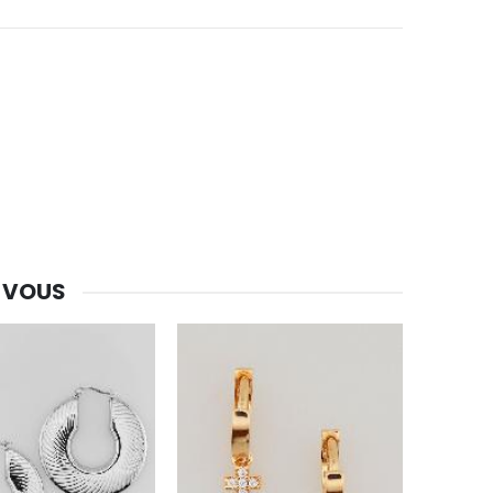
-30%
Une bougie 150 gr et votre Prière déposées à Lourdes
€7.00
€10.00
-20%
Eau de Lourdes 1 Litre
€9.60
€12.00
 VOUS
-20%
Déposez votre Neuvaine à Lourdes
€9.60
€12.00
Bonbons Pastilles Menthe à l'Eau de Lourdes - 130g