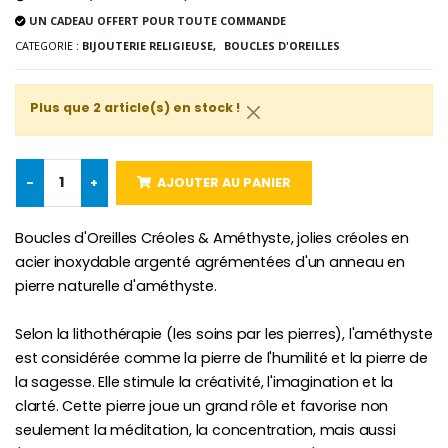
UN CADEAU OFFERT POUR TOUTE COMMANDE
CATEGORIE :
BIJOUTERIE RELIGIEUSE,
BOUCLES D'OREILLES
Croix Enfant en Bois Eglise Papillons et Arc-en-ciel 15 cm
Bougie Neuvaine pour une Guérison - 17.5cm
Plus que 2 article(s) en stock !
€23.00
€4.90
-
+
AJOUTER AU PANIER
Boucles d'Oreilles Créoles & Améthyste, jolies créoles en
acier inoxydable argenté agrémentées d'un anneau en
pierre naturelle d'améthyste.
Selon la lithothérapie (les soins par les pierres), l'améthyste
est considérée comme la pierre de l'humilité et la pierre de
la sagesse. Elle stimule la créativité, l'imagination et la
clarté. Cette pierre joue un grand rôle et favorise non
seulement la méditation, la concentration, mais aussi