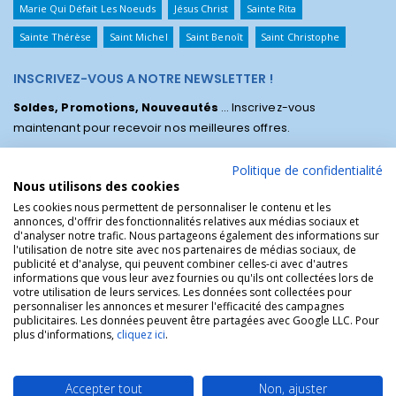
Marie Qui Défait Les Noeuds
Jésus Christ
Sainte Rita
Sainte Thérèse
Saint Michel
Saint Benoît
Saint Christophe
INSCRIVEZ-VOUS A NOTRE NEWSLETTER !
Soldes, Promotions, Nouveautés
... Inscrivez-vous
maintenant pour recevoir nos meilleures offres.
Politique de confidentialité
Nous utilisons des cookies
Les cookies nous permettent de personnaliser le contenu et les
annonces, d'offrir des fonctionnalités relatives aux médias sociaux et
d'analyser notre trafic. Nous partageons également des informations sur
l'utilisation de notre site avec nos partenaires de médias sociaux, de
publicité et d'analyse, qui peuvent combiner celles-ci avec d'autres
informations que vous leur avez fournies ou qu'ils ont collectées lors de
votre utilisation de leurs services. Les données sont collectées pour
personnaliser les annonces et mesurer l'efficacité des campagnes
La Boutique des Chrétiens © | La boutique religieuse chrétienne de
publicitaires. Les données peuvent être partagées avec Google LLC. Pour
référence !.
plus d'informations,
cliquez ici
.
Accepter tout
Non, ajuster