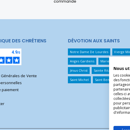
commande
IQUE DES CHRÉTIENS
DÉVOTION AUX SAINTS
Notre Dame De Lourdes
Vierge Mi
Anges Gardiens
Marie Qui Défait 
Nous ut
Jésus Christ
Sainte Rita
Sainte T
Les cooki
s Générales de Vente
Saint Michel
Saint Benoît
Saint 
des foncti
ersonnelles
partageons
partenair
 paiement
celles-ci 
collectées
pour pers
ter
publicita
d'informa