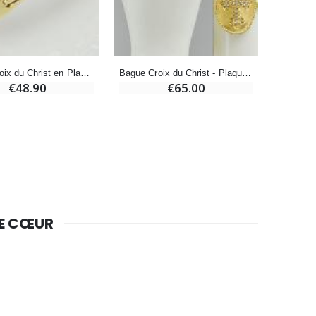
Bougie Neuvaine pour une Guérison - 17.5cm
€4.90
Bague Croix du Christ en Plaqué Or - Taille 58
Bague Croix du Christ - Plaqué Or & Diamants - Taille 58
€48.90
€65.00
DE CŒUR