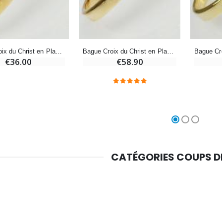
Croix Enfant en Bois Eglise Papillons et Arc-en-ciel 15 cm
Bougie Neuvaine pour une Guérison - 17.5cm
€23.00
€4.90
Bague Croix du Christ en Plaqué Or - Taille 62
Bague Croix du Christ en Plaqué Or - Taille 60
€36.00
€58.90
CATÉGORIES COUPS 