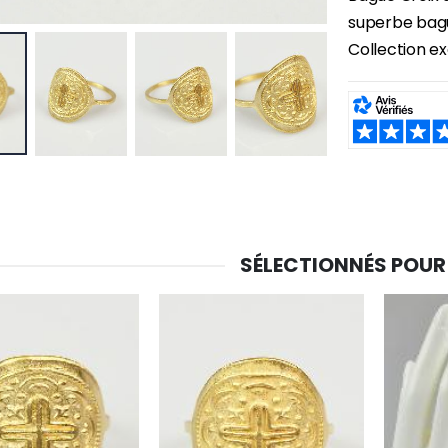
superbe bague
-30%
Collection ex
6 Bougies Teintées Masse Couleur Blanche
Une bougie 150 gr et votre Prière déposées à Lourdes
€6.00
€7.00
€10.00
SHARE:
-20%
-10%
Eau de Lourdes 1 Litre
Statue Vierge Miraculeuse Lumineuse
€9.60
€13.50
€12.00
€15.00
SÉLECTIONNÉS POUR
-20%
Coffret Encens Benjoin + Charbon + Brûle-encens
Déposez votre Neuvaine à Lourdes
€21.90
€9.60
€12.00
Encens d'Eglise Pontifical 250g
Bonbons Pastilles Menthe à l'Eau de Lourdes - 130g