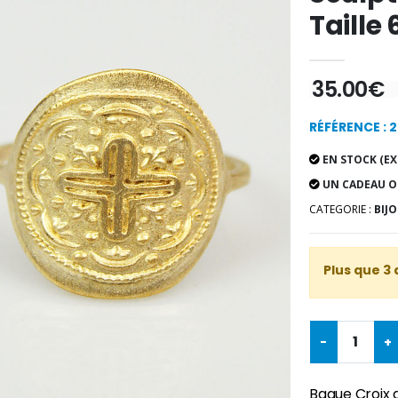
Taille 
35.00€
RÉFÉRENCE : 
EN STOCK (EX
UN CADEAU O
CATEGORIE :
BIJO
Plus que 3 
-
+
Bague Croix d