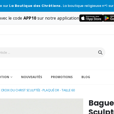
e sur
La Boutique des Chrétiens.
La boutique religieuse n°1 sur
vec le code
APP10
sur notre application
VOTION
NOUVEAUTÉS
PROMOTIONS
BLOG
CROIX DU CHRIST SCULPTÉE - PLAQUÉ OR - TAILLE 60
Bague 
Sculpt