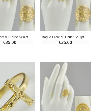
€7.90
-10%
Bougie de Neuvaine Contre le Mal - Saint Michel
Bague Croix du Christ Sculptée - Plaqué Or - Taille 56
Bague Croix du Christ Sculptée - Plaqué Or - Taille 54
€4.95
€5.50
€35.00
€35.00
-25%
Lot de 20 Bougies de Neuvaine Blanches
€58.50
€78.00
Huile d'Onction
€9.90