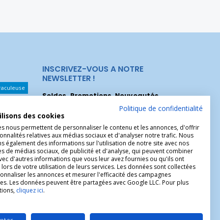
INSCRIVEZ-VOUS A NOTRE
NEWSLETTER !
raculeuse
Soldes, Promotions, Nouveautés
...
Les Noeuds
Inscrivez-vous maintenant pour recevoir
Politique de confidentialité
ilisons des cookies
nos meilleures offres.
hérèse
es nous permettent de personnaliser le contenu et les annonces, d'offrir
Christophe
onnalités relatives aux médias sociaux et d'analyser notre trafic. Nous
 également des informations sur l'utilisation de notre site avec nos
es de médias sociaux, de publicité et d'analyse, qui peuvent combiner
avec d'autres informations que vous leur avez fournies ou qu'ils ont
 lors de votre utilisation de leurs services. Les données sont collectées
onnaliser les annonces et mesurer l'efficacité des campagnes
ires. Les données peuvent être partagées avec Google LLC. Pour plus
tions,
cliquez ici
.