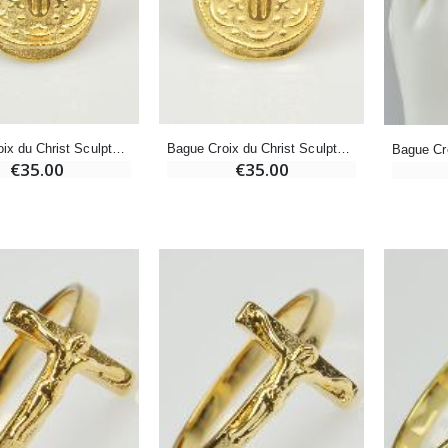
€12.90
€7.90
-10%
Médaille Miraculeuse Or 9 Carats - 10 mm
Bougie de Neuvaine Contre le Mal - Saint Michel
€130.00
Bague Croix du Christ Sculptée - Plaqué Or - Taille 52
Bague Croix du Christ Sculptée - Plaqué Or - Taille 50
€4.95
€5.50
€35.00
€35.00
-25%
Médaille Miraculeuse Rose - 19mm
Lot de 20 Bougies de Neuvaine Blanches
€2.50
€58.50
€78.00
Chapelet de Lourdes en Bois
Huile d'Onction
€5.00
€9.90