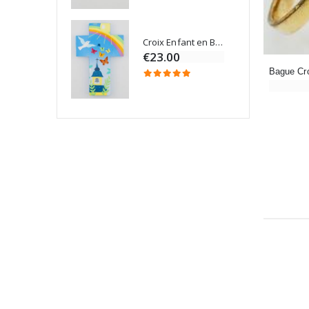
Croix Enfant en Bois Eglise Papillons et Arc-en-ciel 15 cm
Bougie Neuvaine pour une Guérison - 17.5cm
€23.00