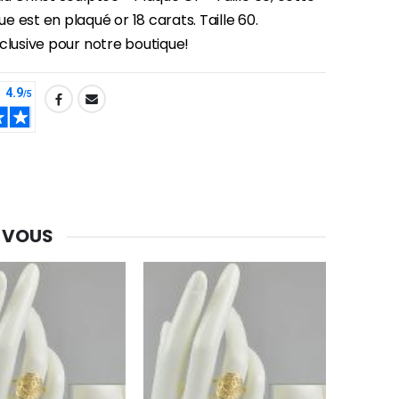
 est en plaqué or 18 carats. Taille 60.
-30%
clusive pour notre boutique!
Une bougie 150 gr et votre Prière déposées à Lourdes
€7.00
€10.00
-20%
Eau de Lourdes 1 Litre
€9.60
€12.00
 VOUS
-20%
Déposez votre Neuvaine à Lourdes
€9.60
€12.00
Bonbons Pastilles Menthe à l'Eau de Lourdes - 130g