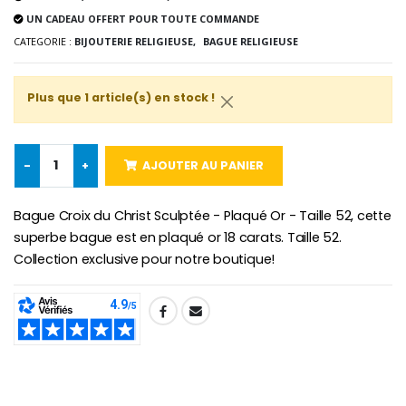
UN CADEAU OFFERT POUR TOUTE COMMANDE
CATEGORIE :
BIJOUTERIE RELIGIEUSE,
BAGUE RELIGIEUSE
Croix Enfant en Bois Eglise Papillons et Arc-en-ciel 15 cm
Bougie Neuvaine pour une Guérison - 17.5cm
Plus que 1 article(s) en stock !
€23.00
€4.90
-
+
AJOUTER AU PANIER
Bague Croix du Christ Sculptée - Plaqué Or - Taille 52, cette
superbe bague est en plaqué or 18 carats. Taille 52.
Collection exclusive pour notre boutique!
SHARE: