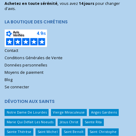
Achetez en toute sérénité,
vous avez
14 jours
pour changer
d'avis.
LA BOUTIQUE DES CHRÉTIENS
Contact
Conditions Générales de Vente
Données personnelles
Moyens de paiement
Blog
Se connecter
DÉVOTION AUX SAINTS
Notre Dame De Lourdes
Vierge Miraculeuse
Anges Gardiens
Marie Qui Défait Les Noeuds
Jésus Christ
Sainte Rita
Sainte Thérèse
Saint Michel
Saint Benoît
Saint Christophe