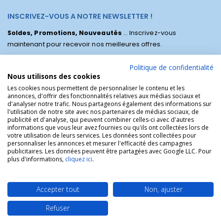
INSCRIVEZ-VOUS A NOTRE NEWSLETTER !
Soldes, Promotions, Nouveautés
... Inscrivez-vous
maintenant pour recevoir nos meilleures offres.
Politique de confidentialité
Nous utilisons des cookies
Les cookies nous permettent de personnaliser le contenu et les
annonces, d'offrir des fonctionnalités relatives aux médias sociaux et
d'analyser notre trafic. Nous partageons également des informations sur
l'utilisation de notre site avec nos partenaires de médias sociaux, de
publicité et d'analyse, qui peuvent combiner celles-ci avec d'autres
informations que vous leur avez fournies ou qu'ils ont collectées lors de
votre utilisation de leurs services. Les données sont collectées pour
personnaliser les annonces et mesurer l'efficacité des campagnes
La Boutique des Chrétiens © | La boutique religieuse chrétienne de
publicitaires. Les données peuvent être partagées avec Google LLC. Pour
référence !.
plus d'informations,
cliquez ici
.
Accepter tout
Non, ajuster
Refuser