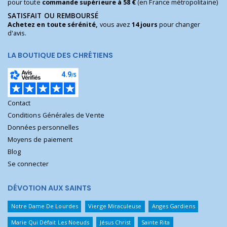
pour toute
commande supérieure à 58 €
(en France métropolitaine)
SATISFAIT OU REMBOURSÉ
Achetez en toute sérénité,
vous avez
14 jours
pour changer
d'avis.
LA BOUTIQUE DES CHRÉTIENS
Contact
Conditions Générales de Vente
Données personnelles
Moyens de paiement
Blog
Se connecter
DÉVOTION AUX SAINTS
Notre Dame De Lourdes
Vierge Miraculeuse
Anges Gardiens
Marie Qui Défait Les Noeuds
Jésus Christ
Sainte Rita