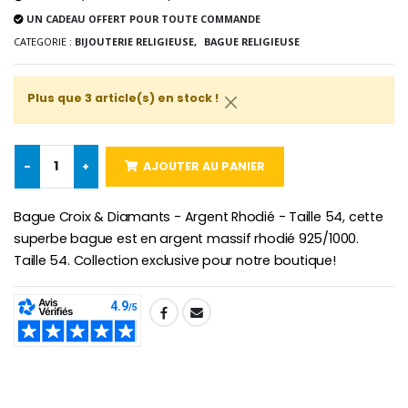
UN CADEAU OFFERT POUR TOUTE COMMANDE
CATEGORIE :
BIJOUTERIE RELIGIEUSE,
BAGUE RELIGIEUSE
Croix Enfant en Bois Eglise Papillons et Arc-en-ciel 15 cm
Bougie Neuvaine pour une Guérison - 17.5cm
Plus que 3 article(s) en stock !
€23.00
€4.90
-
+
AJOUTER AU PANIER
Bague Croix & Diamants - Argent Rhodié - Taille 54, cette
superbe bague est en argent massif rhodié 925/1000.
Taille 54. Collection exclusive pour notre boutique!
SHARE: