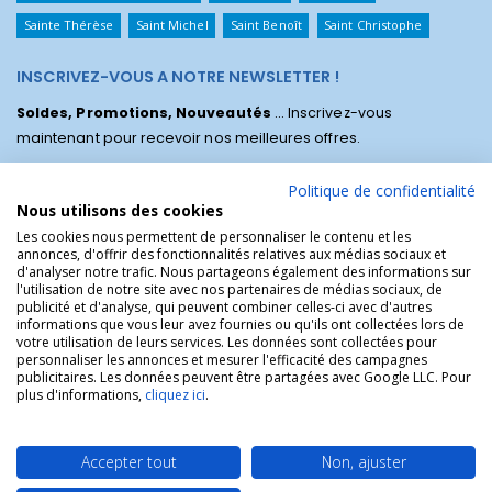
Sainte Thérèse
Saint Michel
Saint Benoît
Saint Christophe
INSCRIVEZ-VOUS A NOTRE NEWSLETTER !
Soldes, Promotions, Nouveautés
... Inscrivez-vous
maintenant pour recevoir nos meilleures offres.
Politique de confidentialité
Nous utilisons des cookies
Les cookies nous permettent de personnaliser le contenu et les
annonces, d'offrir des fonctionnalités relatives aux médias sociaux et
d'analyser notre trafic. Nous partageons également des informations sur
l'utilisation de notre site avec nos partenaires de médias sociaux, de
publicité et d'analyse, qui peuvent combiner celles-ci avec d'autres
informations que vous leur avez fournies ou qu'ils ont collectées lors de
votre utilisation de leurs services. Les données sont collectées pour
personnaliser les annonces et mesurer l'efficacité des campagnes
La Boutique des Chrétiens © | La boutique religieuse chrétienne de
publicitaires. Les données peuvent être partagées avec Google LLC. Pour
référence !.
plus d'informations,
cliquez ici
.
Accepter tout
Non, ajuster