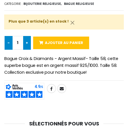
CATEGORIE :
BIJOUTERIE RELIGIEUSE,
BAGUE RELIGIEUSE
Plus que 3 article(s) en stock !
Croix Enfant en Bois Eglise Papillons et Arc-en-ciel 15 cm
Bougie Neuvaine pour une Guérison - 17.5cm
€23.00
€4.90
-
+
AJOUTER AU PANIER
Bague Croix & Diamants - Argent Massif- Taille 58, cette
superbe bague est en argent massif 925/1000. Taille 58.
Collection exclusive pour notre boutique!
SHARE:
SÉLECTIONNÉS POUR VOUS