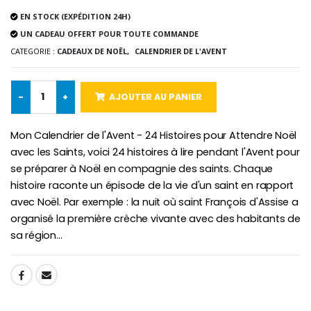
€5.00
€9.90
EN STOCK (EXPÉDITION 24H)
UN CADEAU OFFERT POUR TOUTE COMMANDE
CATEGORIE :
CADEAUX DE NOËL,
CALENDRIER DE L'AVENT
Croix Enfant en Bois Eglise Papillons et Arc-en-ciel 15 cm
Bougie Neuvaine pour une Guérison - 17.5cm
-
+
AJOUTER AU PANIER
€23.00
€4.90
Mon Calendrier de l'Avent - 24 Histoires pour Attendre Noël
avec les Saints, voici 24 histoires à lire pendant l'Avent pour
se préparer à Noël en compagnie des saints. Chaque
histoire raconte un épisode de la vie d'un saint en rapport
avec Noël. Par exemple : la nuit où saint François d'Assise a
organisé la première crèche vivante avec des habitants de
sa région...
SHARE: