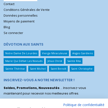
Contact
Conditions Générales de Vente
Données personnelles
Moyens de paiement
Blog
Se connecter
DÉVOTION AUX SAINTS
Notre Dame De Lourdes
Vierge Miraculeuse
Anges Gardiens
Marie Qui Défait Les Noeuds
Jésus Christ
Sainte Rita
Sainte Thérèse
Saint Michel
Saint Benoît
Saint Christophe
INSCRIVEZ-VOUS A NOTRE NEWSLETTER !
Soldes, Promotions, Nouveautés
... Inscrivez-vous
maintenant pour recevoir nos meilleures offres.
Politique de confidentialité