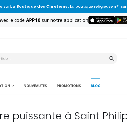
e sur
La Boutique des Chrétiens.
La boutique religieuse n°1 sur
vec le code
APP10
sur notre application
VOTION
NOUVEAUTÉS
PROMOTIONS
BLOG
ère puissante à Saint Phili