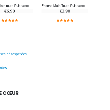
Encens Main toute Puissante 100 gr
Encens Main Toute Puissante 50 gr
€6.90
€3.90
auses désespérées
entes
DE CŒUR