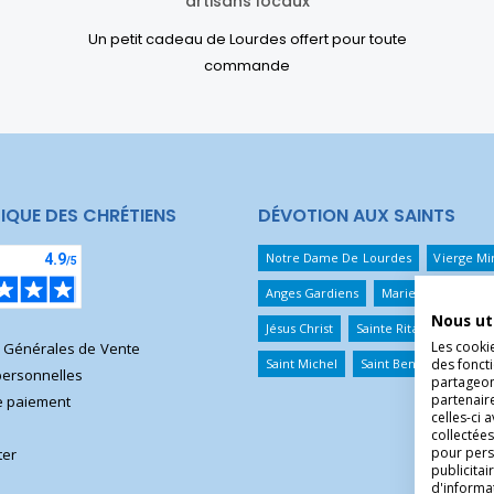
artisans locaux
Un petit cadeau de Lourdes offert pour toute
commande
IQUE DES CHRÉTIENS
DÉVOTION AUX SAINTS
Notre Dame De Lourdes
Vierge Mi
Anges Gardiens
Marie Qui Défait 
Nous ut
Jésus Christ
Sainte Rita
Sainte T
Les cooki
s Générales de Vente
Saint Michel
Saint Benoît
Saint 
des foncti
ersonnelles
partageons
partenair
 paiement
celles-ci 
collectées
pour pers
ter
publicita
d'informa