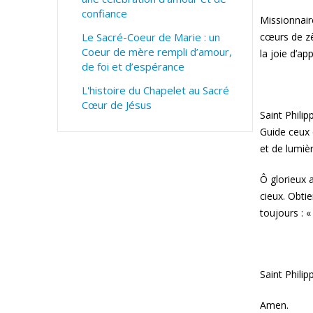
confiance
Missionnaire
Le Sacré-Coeur de Marie : un
cœurs de zè
Coeur de mère rempli d’amour,
la joie d’ap
de foi et d’espérance
L'histoire du Chapelet au Sacré
Cœur de Jésus
Saint Phili
Guide ceux 
et de lumiè
Ô glorieux a
cieux. Obti
toujours : 
Saint Phili
Amen.