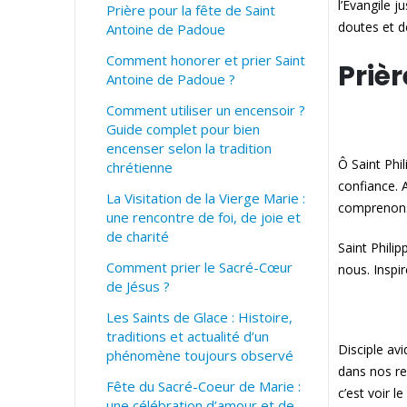
l’Évangile 
Prière pour la fête de Saint
doutes et d
Antoine de Padoue
Comment honorer et prier Saint
Prièr
Antoine de Padoue ?
Comment utiliser un encensoir ?
Guide complet pour bien
encenser selon la tradition
Ô Saint Phil
chrétienne
confiance. 
La Visitation de la Vierge Marie :
comprenons
une rencontre de foi, de joie et
de charité
Saint Phili
Comment prier le Sacré-Cœur
nous. Inspir
de Jésus ?
Les Saints de Glace : Histoire,
traditions et actualité d’un
Disciple av
phénomène toujours observé
dans nos re
Fête du Sacré-Coeur de Marie :
c’est voir le
une célébration d’amour et de