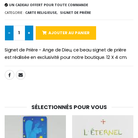
UN CADEAU OFFERT POUR TOUTE COMMANDE
Chapelet de Lourde
Huile d'Onction
CATEGORIE :
CARTE RELIGIEUSE,
SIGNET DE PRIÈRE
€5.00
€9.90
-
+
AJOUTER AU PANIER
Signet de Prière - Ange de Dieu, ce beau signet de prière
Croix Enfant en Bois Eglise Papillons et Arc-en-ciel 15 cm
Bougie Neuvaine pour une Guérison - 17.5cm
€23.00
€4.90
est réalisée en exclusivité pour notre boutique. 12 X 4 cm.
SHARE:
SÉLECTIONNÉS POUR VOUS