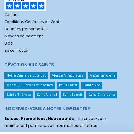
Contact
Conditions Générales de Vente
Données personnelles
Moyens de paiement
Blog
Se connecter
DÉVOTION AUX SAINTS
Notre Dame De Lourdes
Vierge Miraculeuse
Anges Gardiens
Marie Qui Défait Les Noeuds
Jésus Christ
Sainte Rita
Sainte Thérèse
Saint Michel
Saint Benoît
Saint Christophe
INSCRIVEZ-VOUS A NOTRE NEWSLETTER !
Soldes, Promotions, Nouveautés
... Inscrivez-vous
maintenant pour recevoir nos meilleures offres.