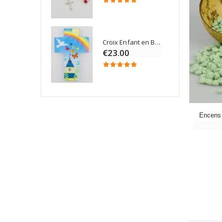
Croix Enfant en Bois Eglise Papillons et Arc-en-ciel 15 cm
Bougie Neuvaine pour une Guérison - 17.5cm
€23.00
Encens 