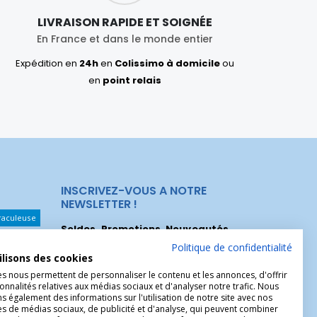
LIVRAISON RAPIDE ET SOIGNÉE
En France et dans le monde entier
Expédition en
24h
en
Colissimo à domicile
ou
en
point relais
INSCRIVEZ-VOUS A NOTRE
NEWSLETTER !
raculeuse
Soldes, Promotions, Nouveautés
...
Les Noeuds
Inscrivez-vous maintenant pour recevoir
Politique de confidentialité
ilisons des cookies
nos meilleures offres.
hérèse
es nous permettent de personnaliser le contenu et les annonces, d'offrir
Christophe
onnalités relatives aux médias sociaux et d'analyser notre trafic. Nous
 également des informations sur l'utilisation de notre site avec nos
es de médias sociaux, de publicité et d'analyse, qui peuvent combiner