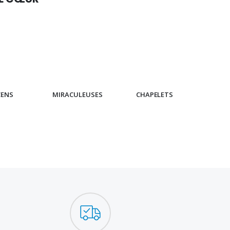
CENS
MIRACULEUSES
CHAPELETS
IC