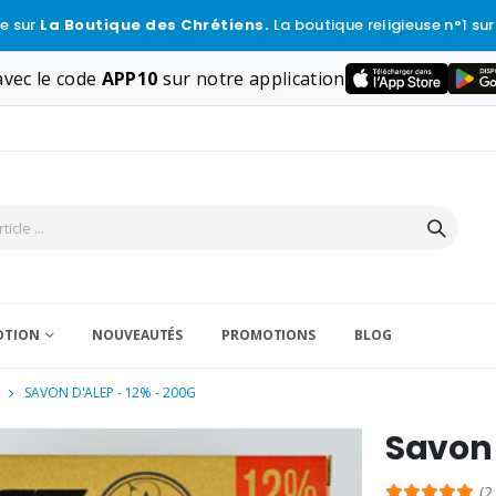
e sur
La Boutique des Chrétiens.
La boutique religieuse n°1 sur
vec le code
APP10
sur notre application
VOTION
NOUVEAUTÉS
PROMOTIONS
BLOG
SAVON D'ALEP - 12% - 200G
Savon 
(2