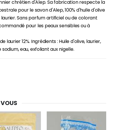
nier chrétien d'Alep. Sa fabrication respecte la
trale pour le savon d'Alep, 100% d'huile d'olive
 laurier. Sans parfum artificiel ou de colorant
-30%
Une bougie 150 gr et votre Prière déposées à Lourdes
commandé pour les peaux sensibles ou à
€7.00
€10.00
de laurier 12%. Ingrédients : Huile d'olive, laurier,
sodium, eau, exfoliant aux nigelle.
-20%
Eau de Lourdes 1 Litre
€9.60
€12.00
-20%
Déposez votre Neuvaine à Lourdes
 VOUS
€9.60
€12.00