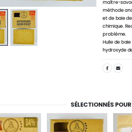
maître-savon
méthode ances
et de baie de
-30%
6 Bougies Teintées Masse Couleur Blanche
Une bougie 150 gr et votre Prière déposées à Lourdes
chimique. Re
€6.00
€7.00
€10.00
problème.
Huile de baie 
hydroxyde de 
-20%
-10%
Eau de Lourdes 1 Litre
Statue Vierge Miraculeuse Lumineuse
€9.60
€13.50
SHARE:
€12.00
€15.00
-20%
Coffret Encens Benjoin + Charbon + Brûle-encens
Déposez votre Neuvaine à Lourdes
SÉLECTIONNÉS POUR
€21.90
€9.60
€12.00