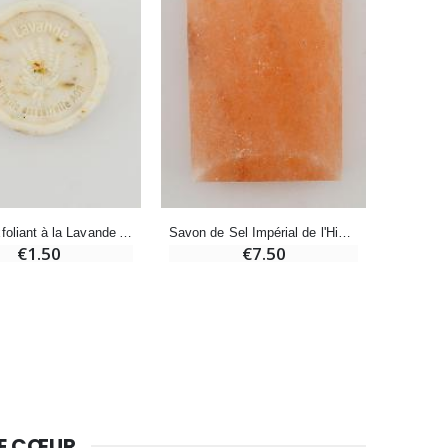
Bougie Neuvaine pour une Guérison - 17.5cm
€4.90
Savon Exfoliant à la Lavande AOP - 25g
Savon de Sel Impérial de l'Himalaya
€1.50
€7.50
DE CŒUR