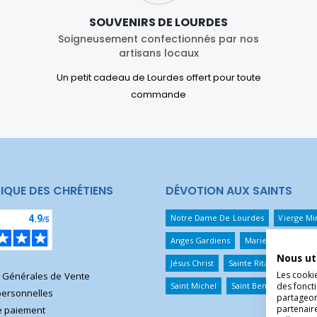
SOUVENIRS DE LOURDES
Soigneusement confectionnés par nos
artisans locaux
Un petit cadeau de Lourdes offert pour toute
commande
IQUE DES CHRÉTIENS
DÉVOTION AUX SAINTS
Notre Dame De Lourdes
Vierge Mi
Anges Gardiens
Marie Qui Défait 
Nous ut
Jésus Christ
Sainte Rita
Sainte T
Les cooki
s Générales de Vente
Saint Michel
Saint Benoît
Saint 
des foncti
ersonnelles
partageons
partenair
 paiement