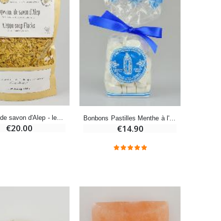
Bonbons Pastilles Menthe à l'Eau de Lourdes - 130g
€7.90
-10%
Bougie de Neuvaine Contre le Mal - Saint Michel
€4.95
€5.50
Copeaux de savon d'Alep - lessive écologique 500 g
Bonbons Pastilles Menthe à l'Eau de Lourdes - 200g
€20.00
€14.90
-25%
Lot de 20 Bougies de Neuvaine Blanches
€58.50
€78.00
Huile d'Onction
€9.90