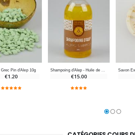
Croix Enfant en Bois Eglise Papillons et Arc-en-ciel 15 cm
Bougie Neuvaine pour une Guérison - 17.5cm
€23.00
€4.90
Shampoing d'Alep - Huile de Nigelle - 350ml
Grec Pin d'Alep 10g
€15.00
€1.20
CATÉGORIES COUPS 