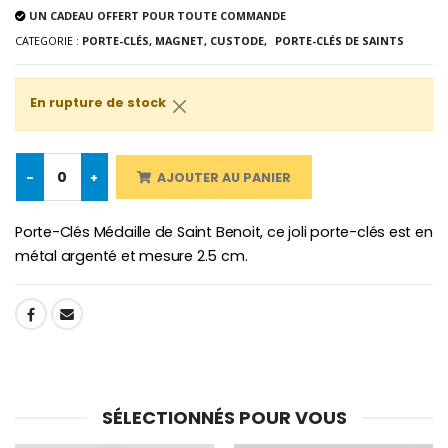
€5.00
€9.90
UN CADEAU OFFERT POUR TOUTE COMMANDE
CATEGORIE :
PORTE-CLÉS, MAGNET, CUSTODE,
PORTE-CLÉS DE SAINTS
En rupture de stock
Croix Enfant en Bois Eglise Papillons et Arc-en-ciel 15 cm
Bougie Neuvaine pour une Guérison - 17.5cm
€23.00
€4.90
-
+
AJOUTER AU PANIER
Porte-Clés Médaille de Saint Benoit, ce joli porte-clés est en
métal argenté et mesure 2.5 cm.
SHARE:
SÉLECTIONNÉS POUR VOUS