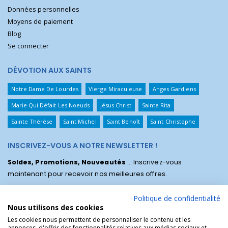
Données personnelles
Moyens de paiement
Blog
Se connecter
DÉVOTION AUX SAINTS
Notre Dame De Lourdes
Vierge Miraculeuse
Anges Gardiens
Marie Qui Défait Les Noeuds
Jésus Christ
Sainte Rita
Sainte Thérèse
Saint Michel
Saint Benoît
Saint Christophe
INSCRIVEZ-VOUS A NOTRE NEWSLETTER !
Soldes, Promotions, Nouveautés
... Inscrivez-vous
maintenant pour recevoir nos meilleures offres.
Politique de confidentialité
Nous utilisons des cookies
Les cookies nous permettent de personnaliser le contenu et les
annonces, d'offrir des fonctionnalités relatives aux médias sociaux et