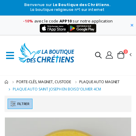
Bienvenue sur
La Boutique des Chrétiens.
La boutique religieuse n°1 sur internet
-10%
avec le code
APP10
sur notre application
×
0
PORTE-CLÉS, MAGNET, CUSTODE
PLAQUE AUTO MAGNET
PLAQUE AUTO SAINT JOSEPH EN BOIS D'OLIVIER 4CM
FILTRER