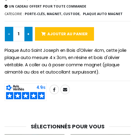
€5.00
€9.90
UN CADEAU OFFERT POUR TOUTE COMMANDE
CATEGORIE :
PORTE-CLÉS, MAGNET, CUSTODE,
PLAQUE AUTO MAGNET
-
+
AJOUTER AU PANIER
Croix Enfant en Bois Eglise Papillons et Arc-en-ciel 15 cm
Bougie Neuvaine pour une Guérison - 17.5cm
€23.00
€4.90
Plaque Auto Saint Joseph en Bois d'Olivier 4cm, cette jolie
plaque auto mesure 4 x 3cm, en résine et bois d'olivier
véritable. A coller ou à poser comme magnet (plaque
aimanté au dos et autocollant surpuissant).
SHARE:
SÉLECTIONNÉS POUR VOUS