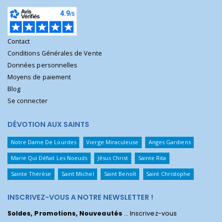
Contact
Conditions Générales de Vente
Données personnelles
Moyens de paiement
Blog
Se connecter
DÉVOTION AUX SAINTS
Notre Dame De Lourdes
Vierge Miraculeuse
Anges Gardiens
Marie Qui Défait Les Noeuds
Jésus Christ
Sainte Rita
Sainte Thérèse
Saint Michel
Saint Benoît
Saint Christophe
INSCRIVEZ-VOUS A NOTRE NEWSLETTER !
Soldes, Promotions, Nouveautés
... Inscrivez-vous