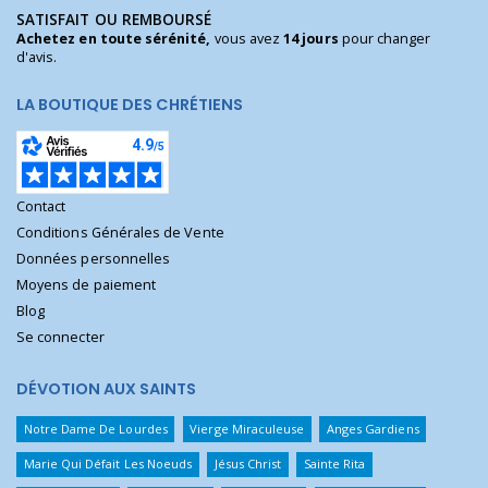
SATISFAIT OU REMBOURSÉ
Achetez en toute sérénité,
vous avez
14 jours
pour changer
d'avis.
LA BOUTIQUE DES CHRÉTIENS
Contact
Conditions Générales de Vente
Données personnelles
Moyens de paiement
Blog
Se connecter
DÉVOTION AUX SAINTS
Notre Dame De Lourdes
Vierge Miraculeuse
Anges Gardiens
Marie Qui Défait Les Noeuds
Jésus Christ
Sainte Rita