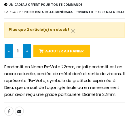
UN CADEAU OFFERT POUR TOUTE COMMANDE
CATEGORIE :
PIERRE NATURELLE, MINÉRAUX,
PENDENTIF PIERRE NATURELLE
Croix Enfant en Bois Eglise Papillons et Arc-en-ciel 15 cm
Bougie Neuvaine pour une Guérison - 17.5cm
€23.00
€4.90
Plus que 2 article(s) en stock !
-
+
AJOUTER AU PANIER
Pendentif en Nacre Ex-Voto 22mm, ce joli pendentif est en
nacre naturelle, cerclée de métal doré et sertie de zircons. Il
représente l'Ex-Voto, symbole de gratitude exprimée à
Dieu, que ce soit de façon générale ou en remerciement
pour avoir reçu une grâce particulière. Diamètre 22mm.
SHARE: