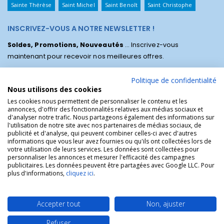
Sainte Thérèse
Saint Michel
Saint Benoît
Saint Christophe
INSCRIVEZ-VOUS A NOTRE NEWSLETTER !
Soldes, Promotions, Nouveautés
... Inscrivez-vous
maintenant pour recevoir nos meilleures offres.
Politique de confidentialité
Nous utilisons des cookies
Les cookies nous permettent de personnaliser le contenu et les
annonces, d'offrir des fonctionnalités relatives aux médias sociaux et
d'analyser notre trafic. Nous partageons également des informations sur
l'utilisation de notre site avec nos partenaires de médias sociaux, de
publicité et d'analyse, qui peuvent combiner celles-ci avec d'autres
informations que vous leur avez fournies ou qu'ils ont collectées lors de
votre utilisation de leurs services. Les données sont collectées pour
personnaliser les annonces et mesurer l'efficacité des campagnes
La Boutique des Chrétiens © | La boutique religieuse chrétienne de
publicitaires. Les données peuvent être partagées avec Google LLC. Pour
référence !.
plus d'informations,
cliquez ici
.
Accepter tout
Non, ajuster
Refuser