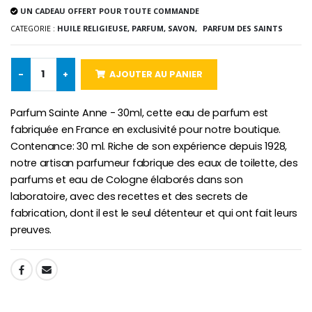
€5.00
€9.90
UN CADEAU OFFERT POUR TOUTE COMMANDE
CATEGORIE :
HUILE RELIGIEUSE, PARFUM, SAVON,
PARFUM DES SAINTS
-
+
AJOUTER AU PANIER
Croix Enfant en Bois Eglise Papillons et Arc-en-ciel 15 cm
Bougie Neuvaine pour une Guérison - 17.5cm
€23.00
€4.90
Parfum Sainte Anne - 30ml, cette eau de parfum est
fabriquée en France en exclusivité pour notre boutique.
Contenance: 30 ml. Riche de son expérience depuis 1928,
notre artisan parfumeur fabrique des eaux de toilette, des
parfums et eau de Cologne élaborés dans son
laboratoire, avec des recettes et des secrets de
fabrication, dont il est le seul détenteur et qui ont fait leurs
preuves.
SHARE: