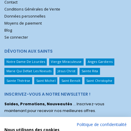
Contact
Conditions Générales de Vente
Données personnelles
Moyens de paiement
Blog
Se connecter
DÉVOTION AUX SAINTS
Notre Dame De Lourdes
Vierge Miraculeuse
Anges Gardiens
Marie Qui Défait Les Noeuds
Jésus Christ
Sainte Rita
Sainte Thérèse
Saint Michel
Saint Benoît
Saint Christophe
INSCRIVEZ-VOUS A NOTRE NEWSLETTER !
Soldes, Promotions, Nouveautés
... Inscrivez-vous
maintenant pour recevoir nos meilleures offres.
Politique de confidentialité
Nous utilisons des cookies