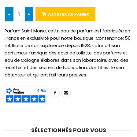
€5.00
€9.90
-
+
AJOUTER AU PANIER
Parfum Saint Moïse, cette eau de parfum est fabriquée en
Croix Enfant en Bois Eglise Papillons et Arc-en-ciel 15 cm
Bougie Neuvaine pour une Guérison - 17.5cm
France en exclusivité pour notre boutique. Contenance: 50
€23.00
€4.90
ml. Riche de son expérience depuis 1928, notre artisan
parfumeur fabrique des eaux de toilette, des parfums et
eau de Cologne élaborés dans son laboratoire, avec des
recettes et des secrets de fabrication, dont il est le seul
détenteur et qui ont fait leurs preuves.
SHARE:
SÉLECTIONNÉS POUR VOUS