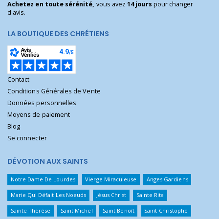
Achetez en toute sérénité,
vous avez
14 jours
pour changer
d'avis.
LA BOUTIQUE DES CHRÉTIENS
Contact
Conditions Générales de Vente
Données personnelles
Moyens de paiement
Blog
Se connecter
DÉVOTION AUX SAINTS
Notre Dame De Lourdes
Vierge Miraculeuse
Anges Gardiens
Marie Qui Défait Les Noeuds
Jésus Christ
Sainte Rita
Sainte Thérèse
Saint Michel
Saint Benoît
Saint Christophe