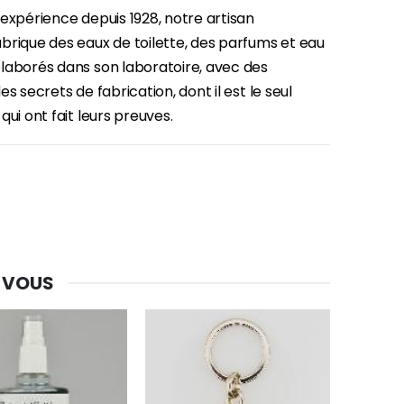
expérience depuis 1928, notre artisan
brique des eaux de toilette, des parfums et eau
-30%
laborés dans son laboratoire, avec des
Une bougie 150 gr et votre Prière déposées à Lourdes
es secrets de fabrication, dont il est le seul
€7.00
€10.00
qui ont fait leurs preuves.
-20%
Eau de Lourdes 1 Litre
€9.60
€12.00
 VOUS
-20%
Déposez votre Neuvaine à Lourdes
€9.60
€12.00