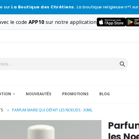
e sur
La Boutique des Chrétiens.
La boutique religieuse n°1 sur
vec le code
APP10
sur notre application
VOTION
NOUVEAUTÉS
PROMOTIONS
BLOG
TS
PARFUM MARIE QUI DÉFAIT LES NOEUDS - 30ML
Parfum
les No