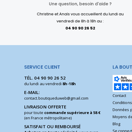
Une question, besoin d'aide ?
Christine et Anaïs vous accueillent du lundi au
vendredi de 8h à 18h au :
04 90 90 26 52
SERVICE CLIENT
LA BOUT
TÉL.
04 90 90 26 52
du lundi au vendredi
8h-18h
E-MAIL:
Contact
contact.boutiqueduweb@gmail.com
Condition
LIVRAISON OFFERTE
Données p
pour toute
commande supérieure à 58 €
Moyens de
(en France métropolitaine)
Blog
SATISFAIT OU REMBOURSÉ
Se connec