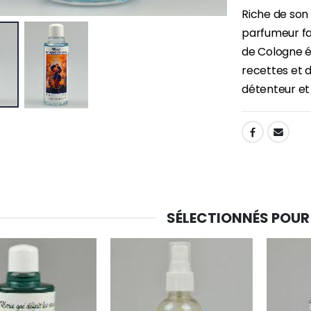
Riche de son 
parfumeur fa
-30%
6 Bougies Teintées Masse Couleur Blanche
de Cologne é
Une bougie 150 gr et votre Prière déposées à Lourdes
€6.00
recettes et d
€7.00
€10.00
détenteur et 
-20%
-10%
SHARE:
Eau de Lourdes 1 Litre
Statue Vierge Miraculeuse Lumineuse
€9.60
€13.50
€12.00
€15.00
SÉLECTIONNÉS POUR
-20%
Coffret Encens Benjoin + Charbon + Brûle-encens
Déposez votre Neuvaine à Lourdes
€21.90
€9.60
€12.00