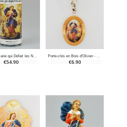
Bonbons Pastilles Menthe à l'Eau de Lourdes - 130g
€7.90
-10%
Bougie de Neuvaine Contre le Mal - Saint Michel
€4.95
€5.50
Porte-clés en Bois d'Olivier - Marie qui Défait les Noeuds
Parfum Marie qui Défait les Noeuds - Spray 250 ml
€6.90
€54.90
-25%
Lot de 20 Bougies de Neuvaine Blanches
€58.50
€78.00
Huile d'Onction
€9.90