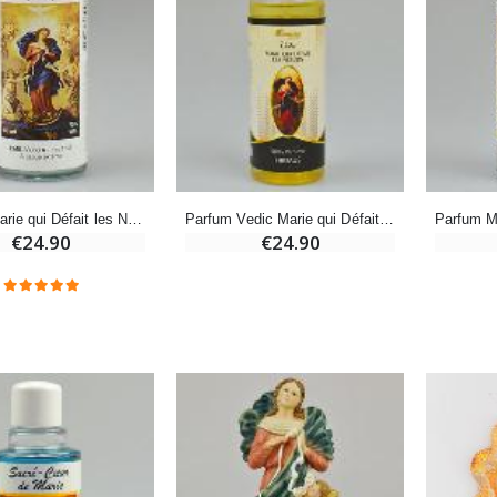
Encens d'Eglise Pontifical 250g
Bonbons Pastilles Menthe à l'Eau de Lourdes - 130g
€12.90
€7.90
-10%
Médaille Miraculeuse Or 9 Carats - 10 mm
Bougie de Neuvaine Contre le Mal - Saint Michel
€130.00
€4.95
€5.50
Parfum Marie qui Défait les Noeuds
Parfum Vedic Marie qui Défait les Noeuds
€24.90
€24.90
-25%
Médaille Miraculeuse Rose - 19mm
Lot de 20 Bougies de Neuvaine Blanches
€2.50
€58.50
€78.00
Chapelet de Lourdes en Bois
Huile d'Onction
€5.00
€9.90