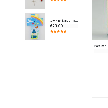
Croix Enfant en Bois Eglise Papillons et Arc-en-ciel 15 cm
Bougie Neuvaine pour une Guérison - 17.5cm
€23.00