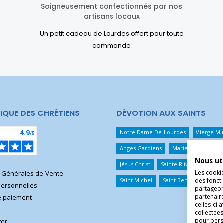
Soigneusement confectionnés par nos
artisans locaux
Un petit cadeau de Lourdes offert pour toute
commande
IQUE DES CHRÉTIENS
DÉVOTION AUX SAINTS
Notre Dame De Lourdes
Vierge Mi
Anges Gardiens
Marie Qui Défait 
Nous ut
Jésus Christ
Sainte Rita
Sainte T
Les cooki
s Générales de Vente
des foncti
Saint Michel
Saint Benoît
Saint 
ersonnelles
partageons
partenair
 paiement
celles-ci 
collectées
pour pers
ter