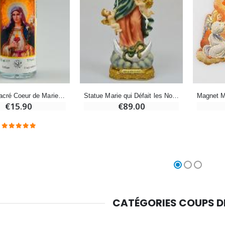
Croix Enfant en Bois Eglise Papillons et Arc-en-ciel 15 cm
Bougie Neuvaine pour une Guérison - 17.5cm
€23.00
€4.90
Parfum Sacré Coeur de Marie - 30ml
Statue Marie qui Défait les Noeuds - 30 cm
€15.90
€89.00
CATÉGORIES COUPS 