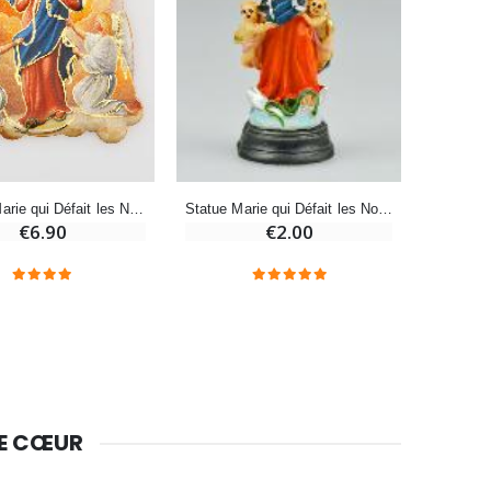
Bougie Neuvaine pour une Guérison - 17.5cm
€4.90
Magnet Marie qui Défait les Noeuds
Statue Marie qui Défait les Noeuds - 5cm
€6.90
€2.00
DE CŒUR