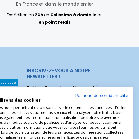
En France et dans le monde entier
Expédition en
24h
en
Colissimo à domicile
ou
en
point relais
INSCRIVEZ-VOUS A NOTRE
NEWSLETTER !
raculeuse
Soldes, Promotions, Nouveautés
...
Les Noeuds
Inscrivez-vous maintenant pour recevoir
Politique de confidentialité
ilisons des cookies
nos meilleures offres.
hérèse
es nous permettent de personnaliser le contenu et les annonces, d'offrir
onnalités relatives aux médias sociaux et d'analyser notre trafic. Nous
Christophe
 également des informations sur l'utilisation de notre site avec nos
es de médias sociaux, de publicité et d'analyse, qui peuvent combiner
avec d'autres informations que vous leur avez fournies ou qu'ils ont
 lors de votre utilisation de leurs services. Les données sont collectées
onnaliser les annonces et mesurer l'efficacité des campagnes