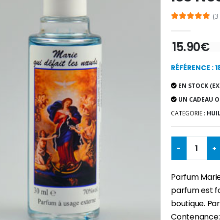
(3
15.90€
RÉFÉRENCE : 1
EN STOCK (EX
UN CADEAU O
CATEGORIE :
HUI
-
+
Parfum Marie 
parfum est f
boutique. Par
Contenance: 