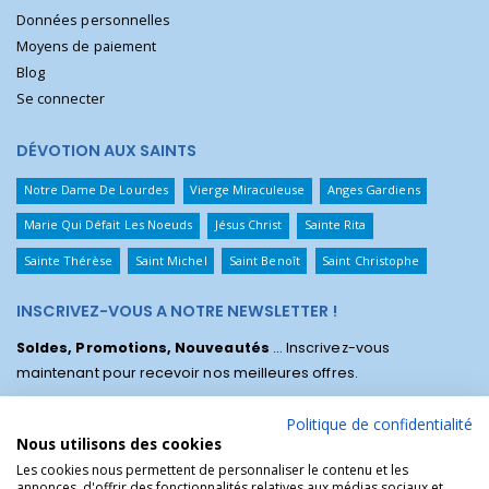
Données personnelles
Moyens de paiement
Blog
Se connecter
DÉVOTION AUX SAINTS
Notre Dame De Lourdes
Vierge Miraculeuse
Anges Gardiens
Marie Qui Défait Les Noeuds
Jésus Christ
Sainte Rita
Sainte Thérèse
Saint Michel
Saint Benoît
Saint Christophe
INSCRIVEZ-VOUS A NOTRE NEWSLETTER !
Soldes, Promotions, Nouveautés
... Inscrivez-vous
maintenant pour recevoir nos meilleures offres.
Politique de confidentialité
Nous utilisons des cookies
Les cookies nous permettent de personnaliser le contenu et les
annonces, d'offrir des fonctionnalités relatives aux médias sociaux et