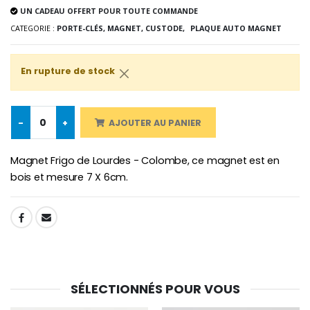
€5.00
€9.90
UN CADEAU OFFERT POUR TOUTE COMMANDE
CATEGORIE :
PORTE-CLÉS, MAGNET, CUSTODE,
PLAQUE AUTO MAGNET
En rupture de stock
Croix Enfant en Bois Eglise Papillons et Arc-en-ciel 15 cm
Bougie Neuvaine pour une Guérison - 17.5cm
€23.00
€4.90
-
+
AJOUTER AU PANIER
Magnet Frigo de Lourdes - Colombe, ce magnet est en
bois et mesure 7 X 6cm.
SHARE:
SÉLECTIONNÉS POUR VOUS