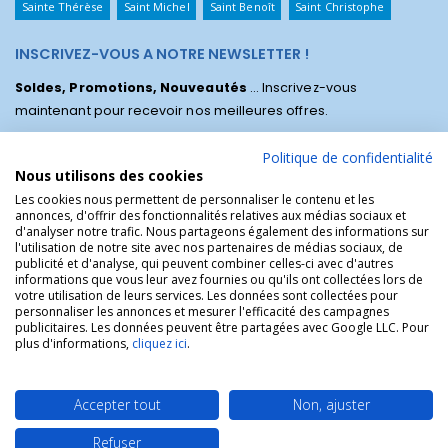
Sainte Thérèse
Saint Michel
Saint Benoît
Saint Christophe
INSCRIVEZ-VOUS A NOTRE NEWSLETTER !
Soldes, Promotions, Nouveautés
... Inscrivez-vous
maintenant pour recevoir nos meilleures offres.
Politique de confidentialité
Nous utilisons des cookies
Les cookies nous permettent de personnaliser le contenu et les
annonces, d'offrir des fonctionnalités relatives aux médias sociaux et
d'analyser notre trafic. Nous partageons également des informations sur
l'utilisation de notre site avec nos partenaires de médias sociaux, de
publicité et d'analyse, qui peuvent combiner celles-ci avec d'autres
informations que vous leur avez fournies ou qu'ils ont collectées lors de
votre utilisation de leurs services. Les données sont collectées pour
personnaliser les annonces et mesurer l'efficacité des campagnes
La Boutique des Chrétiens © | La boutique religieuse chrétienne de
publicitaires. Les données peuvent être partagées avec Google LLC. Pour
référence !.
plus d'informations,
cliquez ici
.
Accepter tout
Non, ajuster
Refuser