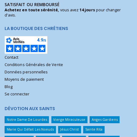
SATISFAIT OU REMBOURSÉ
Achetez en toute sérénité,
vous avez
14 jours
pour changer
d'avis.
LA BOUTIQUE DES CHRÉTIENS
Contact
Conditions Générales de Vente
Données personnelles
Moyens de paiement
Blog
Se connecter
DÉVOTION AUX SAINTS
Notre Dame De Lourdes
Vierge Miraculeuse
Anges Gardiens
Marie Qui Défait Les Noeuds
Jésus Christ
Sainte Rita