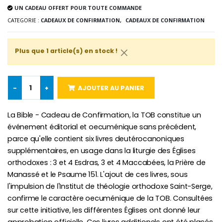
UN CADEAU OFFERT POUR TOUTE COMMANDE
CATEGORIE :
CADEAUX DE CONFIRMATION,
CADEAUX DE CONFIRMATION
Croix Enfant en Bois Eglise Papillons et Arc-en-ciel 15 cm
Bougie Neuvaine pour une Guérison - 17.5cm
€23.00
€4.90
Plus que 1 article(s) en stock !
-
+
AJOUTER AU PANIER
La Bible - Cadeau de Confirmation, la TOB constitue un
événement éditorial et oecuménique sans précédent,
parce qu'elle contient six livres deutérocanoniques
supplémentaires, en usage dans la liturgie des Églises
orthodoxes : 3 et 4 Esdras, 3 et 4 Maccabées, la Prière de
Manassé et le Psaume 151. L'ajout de ces livres, sous
l'impulsion de l'Institut de théologie orthodoxe Saint-Serge,
confirme le caractère oecuménique de la TOB. Consultées
sur cette initiative, les différentes Églises ont donné leur