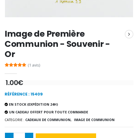
Encens d'Eglise Pontifical 250g
Bonbons Pastilles Menthe à l'Eau de Lourdes - 130g
€12.90
€7.90
Image de Première
Communion - Souvenir -
Or
-10%
Médaille Miraculeuse Or 9 Carat
(1 avis)
Bougie de Neuvaine Contre le Mal - Saint Michel
€130.00
€4.95
€5.50
1.00€
RÉFÉRENCE : 15409
-25%
Médaille Miraculeuse Rose
EN STOCK (EXPÉDITION 24H)
Lot de 20 Bougies de Neuvaine Blanches
€2.50
€58.50
UN CADEAU OFFERT POUR TOUTE COMMANDE
€78.00
CATEGORIE :
CADEAUX DE COMMUNION,
IMAGE DE COMMUNION