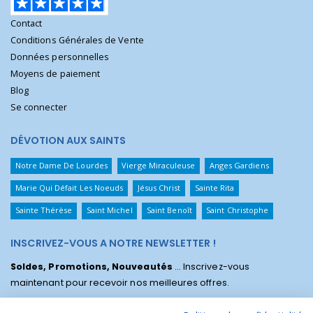
Contact
Conditions Générales de Vente
Données personnelles
Moyens de paiement
Blog
Se connecter
DÉVOTION AUX SAINTS
Notre Dame De Lourdes
Vierge Miraculeuse
Anges Gardiens
Marie Qui Défait Les Noeuds
Jésus Christ
Sainte Rita
Sainte Thérèse
Saint Michel
Saint Benoît
Saint Christophe
INSCRIVEZ-VOUS A NOTRE NEWSLETTER !
Soldes, Promotions, Nouveautés
... Inscrivez-vous
maintenant pour recevoir nos meilleures offres.