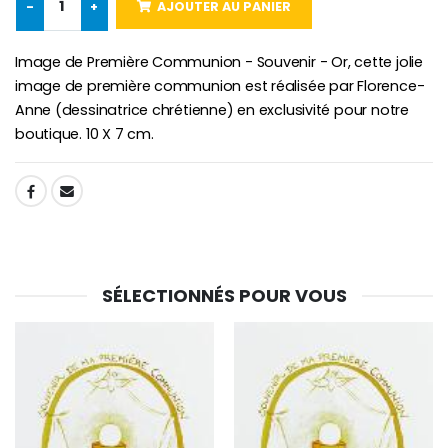
-
+
AJOUTER AU PANIER
Chapelet de Lourde
Huile d'Onction
€5.00
€9.90
Image de Première Communion - Souvenir - Or, cette jolie
image de première communion est réalisée par Florence-
Anne (dessinatrice chrétienne) en exclusivité pour notre
boutique. 10 X 7 cm.
Croix Enfant en Bois Eglise Papillons et Arc-en-ciel 15 cm
Bougie Neuvaine pour une Guérison - 17.5cm
€23.00
€4.90
SHARE:
SÉLECTIONNÉS POUR VOUS