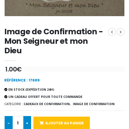
€12.90
€7.90
Image de Confirmation -
-10%
Médaille Miraculeuse Or 9 Carat
Bougie de Neuvaine Contre le Mal - Saint Michel
€130.00
Mon Seigneur et mon
€4.95
€5.50
Dieu
-25%
1.00€
Médaille Miraculeuse Rose
Lot de 20 Bougies de Neuvaine Blanches
€2.50
€58.50
€78.00
RÉFÉRENCE : 17689
EN STOCK (EXPÉDITION 24H)
UN CADEAU OFFERT POUR TOUTE COMMANDE
CATEGORIE :
CADEAUX DE CONFIRMATION,
IMAGE DE CONFIRMATION
Chapelet de Lourde
Huile d'Onction
€5.00
€9.90
-
+
AJOUTER AU PANIER