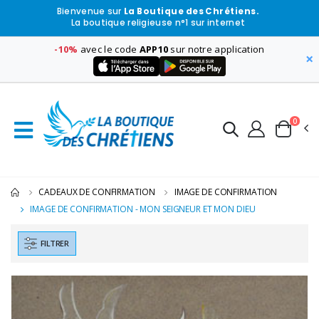
Bienvenue sur
La Boutique des Chrétiens.
La boutique religieuse n°1 sur internet
-10%
avec le code
APP10
sur notre application
×
0
CADEAUX DE CONFIRMATION
IMAGE DE CONFIRMATION
IMAGE DE CONFIRMATION - MON SEIGNEUR ET MON DIEU
FILTRER