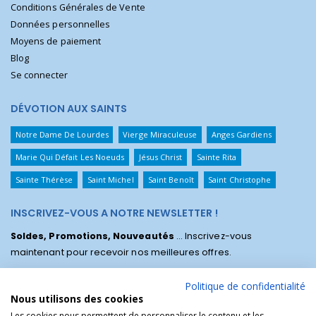
Conditions Générales de Vente
Données personnelles
Moyens de paiement
Blog
Se connecter
DÉVOTION AUX SAINTS
Notre Dame De Lourdes
Vierge Miraculeuse
Anges Gardiens
Marie Qui Défait Les Noeuds
Jésus Christ
Sainte Rita
Sainte Thérèse
Saint Michel
Saint Benoît
Saint Christophe
INSCRIVEZ-VOUS A NOTRE NEWSLETTER !
Soldes, Promotions, Nouveautés
... Inscrivez-vous
maintenant pour recevoir nos meilleures offres.
Politique de confidentialité
Nous utilisons des cookies
Les cookies nous permettent de personnaliser le contenu et les