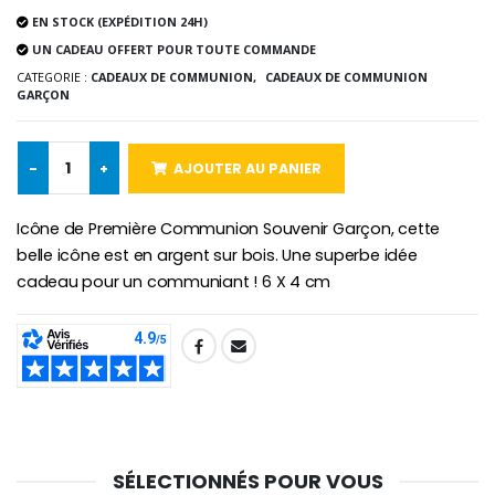
Chapelet de Lourde
Huile d'Onction
EN STOCK (EXPÉDITION 24H)
€5.00
€9.90
UN CADEAU OFFERT POUR TOUTE COMMANDE
CATEGORIE :
CADEAUX DE COMMUNION,
CADEAUX DE COMMUNION
GARÇON
Croix Enfant en Bois Eglise Papillons et Arc-en-ciel 15 cm
Bougie Neuvaine pour une Guérison - 17.5cm
-
+
AJOUTER AU PANIER
€23.00
€4.90
Icône de Première Communion Souvenir Garçon, cette
belle icône est en argent sur bois. Une superbe idée
cadeau pour un communiant ! 6 X 4 cm
SHARE:
SÉLECTIONNÉS POUR VOUS