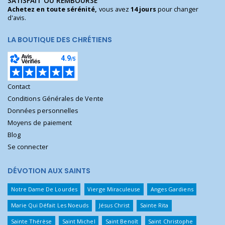
SATISFAIT OU REMBOURSÉ
Achetez en toute sérénité,
vous avez
14 jours
pour changer
d'avis.
LA BOUTIQUE DES CHRÉTIENS
Contact
Conditions Générales de Vente
Données personnelles
Moyens de paiement
Blog
Se connecter
DÉVOTION AUX SAINTS
Notre Dame De Lourdes
Vierge Miraculeuse
Anges Gardiens
Marie Qui Défait Les Noeuds
Jésus Christ
Sainte Rita
Sainte Thérèse
Saint Michel
Saint Benoît
Saint Christophe