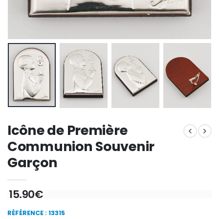
Encens d'Eglise Pontifical 250g
Bonbons Pastilles Menthe à l'Eau de Lourdes - 130g
€12.90
€7.90
-10%
Médaille Miraculeuse Or 9 Carat
Bougie de Neuvaine Contre le Mal - Saint Michel
€130.00
€4.95
€5.50
Icône de Première
Communion Souvenir
-25%
Garçon
Médaille Miraculeuse Rose
Lot de 20 Bougies de Neuvaine Blanches
€2.50
€58.50
€78.00
15.90€
RÉFÉRENCE : 13315