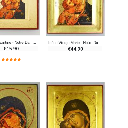
-10%
Bougie de Neuvaine Contre le Mal - Saint Michel
€4.95
€5.50
Icône Byzantine - Notre Dame de Vladimir 13cm
Icône Vierge Marie - Notre Dame de Vladimir - 24cm
€15.90
€44.90
-25%
Lot de 20 Bougies de Neuvaine Blanches
€58.50
€78.00
Huile d'Onction
€9.90