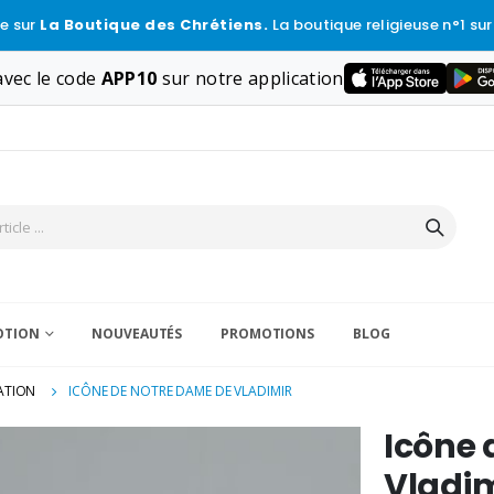
e sur
La Boutique des Chrétiens.
La boutique religieuse n°1 sur
vec le code
APP10
sur notre application
VOTION
NOUVEAUTÉS
PROMOTIONS
BLOG
ATION
ICÔNE DE NOTRE DAME DE VLADIMIR
Icône 
Vladim