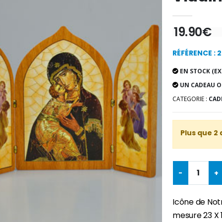
19.90€
RÉFÉRENCE : 
EN STOCK (EX
UN CADEAU O
CATEGORIE :
CAD
Plus que 2 
-
+
Icône de Notr
mesure 23 X 1
-30%