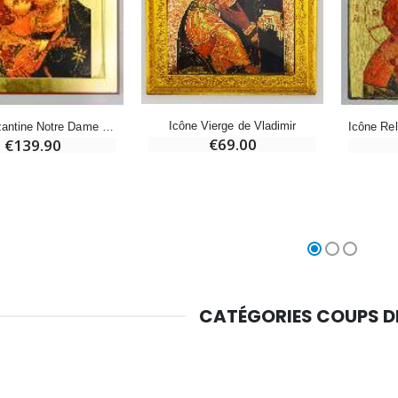
Croix Enfant en Bois Eglise Papillons et Arc-en-ciel 15 cm
Bougie Neuvaine pour une Guérison - 17.5cm
€23.00
€4.90
Icône Vierge de Vladimir
Icône Byzantine Notre Dame de Vladimir - Grand Format 40 cm
€69.00
€139.90
CATÉGORIES COUPS 