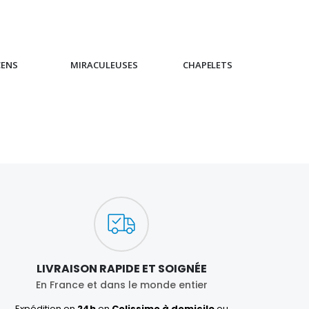
CENS
MIRACULEUSES
CHAPELETS
IC
LIVRAISON RAPIDE ET SOIGNÉE
En France et dans le monde entier
Expédition en
24h
en
Colissimo à domicile
ou