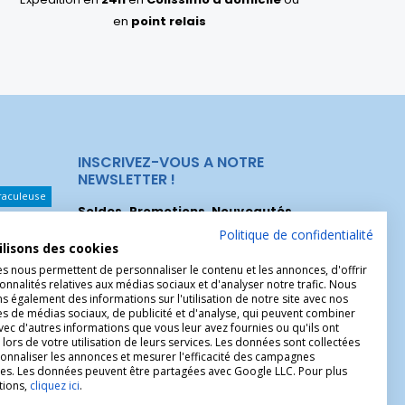
en
point relais
INSCRIVEZ-VOUS A NOTRE
NEWSLETTER !
raculeuse
Soldes, Promotions, Nouveautés
...
Les Noeuds
Inscrivez-vous maintenant pour recevoir
Politique de confidentialité
ilisons des cookies
nos meilleures offres.
hérèse
es nous permettent de personnaliser le contenu et les annonces, d'offrir
Christophe
onnalités relatives aux médias sociaux et d'analyser notre trafic. Nous
 également des informations sur l'utilisation de notre site avec nos
es de médias sociaux, de publicité et d'analyse, qui peuvent combiner
avec d'autres informations que vous leur avez fournies ou qu'ils ont
 lors de votre utilisation de leurs services. Les données sont collectées
onnaliser les annonces et mesurer l'efficacité des campagnes
ires. Les données peuvent être partagées avec Google LLC. Pour plus
tions,
cliquez ici
.