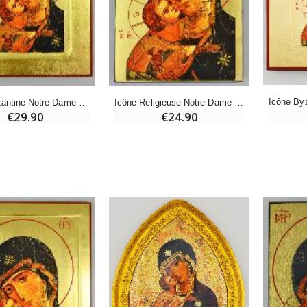
-10%
Médaille Miraculeuse Or 9 Carats - 10 mm
Bougie de Neuvaine Contre le Mal - Saint Michel
€130.00
€4.95
€5.50
Icône Byzantine Notre Dame de Vladimir - 18cm
Icône Religieuse Notre-Dame de Vladimir - 19cm
€29.90
€24.90
-25%
Médaille Miraculeuse Rose - 19mm
Lot de 20 Bougies de Neuvaine Blanches
€2.50
€58.50
€78.00
Chapelet de Lourdes en Bois
Huile d'Onction
€5.00
€9.90