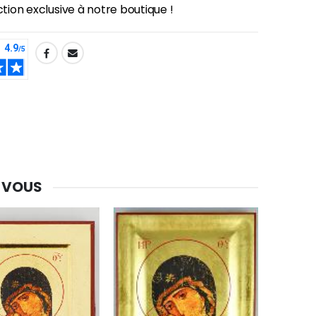
ection exclusive à notre boutique !
Une bougie 150 gr et votre Prière déposées à Lourdes
€7.00
€10.00
-20%
Eau de Lourdes 1 Litre
€9.60
€12.00
-20%
 VOUS
Déposez votre Neuvaine à Lourdes
€9.60
€12.00
Bonbons Pastilles Menthe à l'Eau de Lourdes - 130g
€7.90