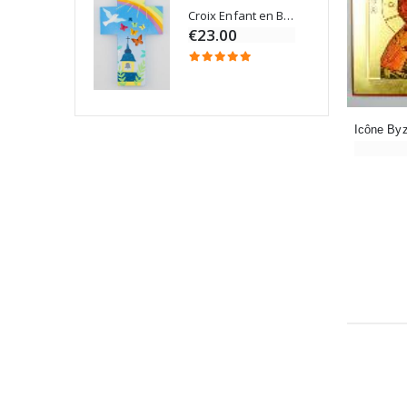
Croix Enfant en Bois Eglise Papillons et Arc-en-ciel 15 cm
Bougie Neuvaine pour une Guérison - 17.5cm
€23.00