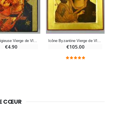
Bougie Neuvaine pour une Guérison - 17.5cm
€4.90
Icône Religieuse Vierge de Vladimir - 9cm
Icône Byzantine Vierge de Vladimir - 30 cm
€4.90
€105.00
DE CŒUR