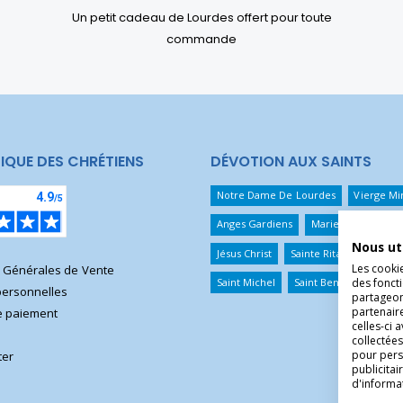
Un petit cadeau de Lourdes offert pour toute
commande
IQUE DES CHRÉTIENS
DÉVOTION AUX SAINTS
Notre Dame De Lourdes
Vierge Mi
Anges Gardiens
Marie Qui Défait 
Nous ut
Jésus Christ
Sainte Rita
Sainte T
Les cooki
s Générales de Vente
Saint Michel
Saint Benoît
Saint 
des foncti
ersonnelles
partageons
partenair
 paiement
celles-ci 
collectées
pour pers
ter
publicita
d'informa