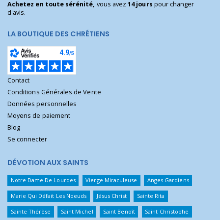
Achetez en toute sérénité,
vous avez
14 jours
pour changer
d'avis.
LA BOUTIQUE DES CHRÉTIENS
Contact
Conditions Générales de Vente
Données personnelles
Moyens de paiement
Blog
Se connecter
DÉVOTION AUX SAINTS
Notre Dame De Lourdes
Vierge Miraculeuse
Anges Gardiens
Marie Qui Défait Les Noeuds
Jésus Christ
Sainte Rita
Sainte Thérèse
Saint Michel
Saint Benoît
Saint Christophe