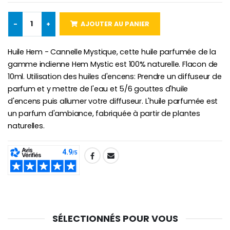
€5.00
€9.90
-
+
AJOUTER AU PANIER
Huile Hem - Cannelle Mystique, cette huile parfumée de la
Croix Enfant en Bois Eglise Papillons et Arc-en-ciel 15 cm
Bougie Neuvaine pour une Guérison - 17.5cm
gamme indienne Hem Mystic est 100% naturelle. Flacon de
€23.00
€4.90
10ml. Utilisation des huiles d'encens: Prendre un diffuseur de
parfum et y mettre de l'eau et 5/6 gouttes d'huile
d'encens puis allumer votre diffuseur. L'huile parfumée est
un parfum d'ambiance, fabriquée à partir de plantes
naturelles.
SHARE:
SÉLECTIONNÉS POUR VOUS